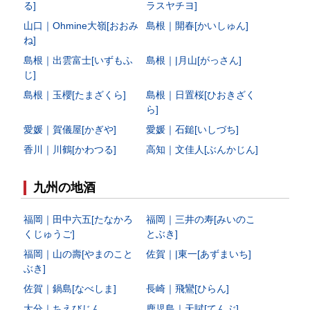
る]
ラスヤチヨ]
山口｜Ohmine大嶺[おおみ
島根｜開春[かいしゅん]
ね]
島根｜出雲富士[いずもふ
島根｜|月山[がっさん]
じ]
島根｜玉櫻[たまざくら]
島根｜日置桜[ひおきざく
ら]
愛媛｜賀儀屋[かぎや]
愛媛｜石鎚[いしづち]
香川｜川鶴[かわつる]
高知｜文佳人[ぶんかじん]
九州の地酒
福岡｜田中六五[たなかろ
福岡｜三井の寿[みいのこ
くじゅうご]
とぶき]
福岡｜山の壽[やまのこと
佐賀｜|東一[あずまいち]
ぶき]
佐賀｜鍋島[なべしま]
長崎｜飛鸞[ひらん]
大分｜ちえびじん
鹿児島｜天賦[てんぶ]