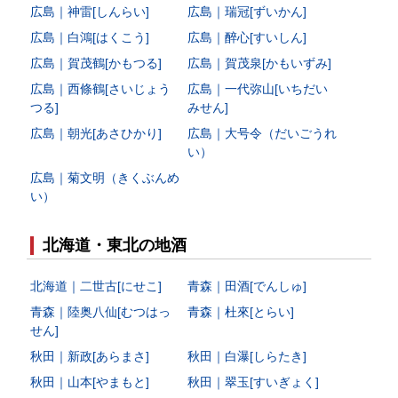
広島｜神雷[しんらい]
広島｜瑞冠[ずいかん]
広島｜白鴻[はくこう]
広島｜醉心[すいしん]
広島｜賀茂鶴[かもつる]
広島｜賀茂泉[かもいずみ]
広島｜西條鶴[さいじょう
広島｜一代弥山[いちだい
つる]
みせん]
広島｜朝光[あさひかり]
広島｜大号令（だいごうれ
い）
広島｜菊文明（きくぶんめ
い）
北海道・東北の地酒
北海道｜二世古[にせこ]
青森｜田酒[でんしゅ]
青森｜陸奥八仙[むつはっ
青森｜杜來[とらい]
せん]
秋田｜新政[あらまさ]
秋田｜白瀑[しらたき]
秋田｜山本[やまもと]
秋田｜翠玉[すいぎょく]