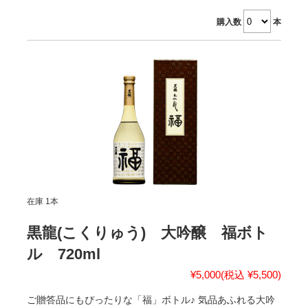
購入数
本
在庫 1本
黒龍(こくりゅう) 大吟醸 福ボト
ル 720ml
¥5,000
(税込 ¥5,500)
ご贈答品にもぴったりな「福」ボトル♪ 気品あふれる大吟