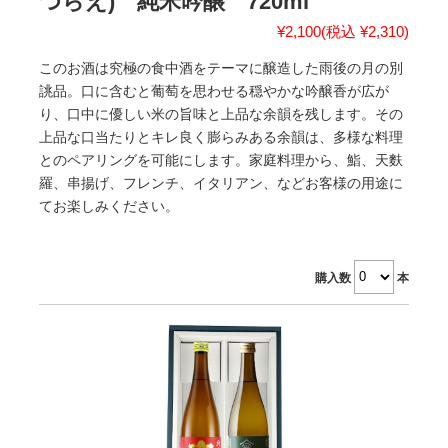
つらえ) 純米吟醸 720ml
¥2,100
(税込 ¥2,310)
このお酒は究極の食中酒をテーマに醸造した雨後の月の別
誂品。口に含むと葡萄を思わせる穏やかな吟醸香が広が
り、口中に優しい米の旨味と上品な余韻を残します。その
上品な口当たりとキレ良く膨らみある余韻は、多様な料理
とのペアリングを可能にします。家庭料理から、鮨、天麩
羅、串揚げ、フレンチ、イタリアン、などお客様の用途に
てお楽しみください。
購入数
本