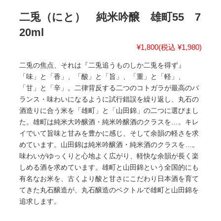
二兎（にと） 純米吟醸 雄町55 7
20ml
¥1,800
(税込 ¥1,980)
二兎の焦点、それは『二兎追うものしか二兎を得ず』
「味」と「香」、「酸」と「旨」、「重」と「軽」、
「甘」と「辛」。二律背反する二つのコトガラが最高のバ
ランス・味わいになるように試行錯誤を繰り返し、丸石の
酒造りに合う米を「雄町」と「山田錦」の二つに選びまし
た。雄町は純米大吟醸酒・純米吟醸酒のクラスを…。キレ
イでいて旨味と甘みを豊かに感じ、そして余韻の軽さを求
めています。山田錦は純米吟醸酒・純米酒のクラスを…。
味わいがゆっくりと心地よく広がり、軽快な余韻が長く楽
しめる酒を求めています。雄町と山田錦という全国的にも
有名なお米を、古くより酸と甘さにこだわり日本酒を育て
てきた丸石醸造が、丸石醸造のベクトルで雄町と山田錦を
追求します。