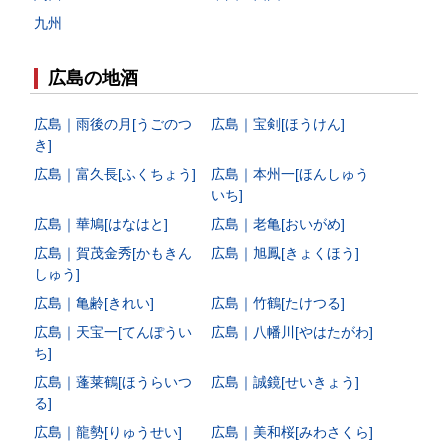
九州
広島の地酒
広島｜雨後の月[うごのつ
広島｜宝剣[ほうけん]
き]
広島｜富久長[ふくちょう]
広島｜本州一[ほんしゅう
いち]
広島｜華鳩[はなはと]
広島｜老亀[おいがめ]
広島｜賀茂金秀[かもきん
広島｜旭鳳[きょくほう]
しゅう]
広島｜亀齢[きれい]
広島｜竹鶴[たけつる]
広島｜天宝一[てんぽうい
広島｜八幡川[やはたがわ]
ち]
広島｜蓬莱鶴[ほうらいつ
広島｜誠鏡[せいきょう]
る]
広島｜龍勢[りゅうせい]
広島｜美和桜[みわさくら]