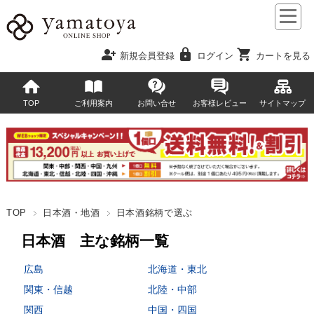
person_add
lock
shopping_cart
新規会員登録
ログイン
カートを見る
TOP
ご利用案内
お問い合せ
お客様レビュー
サイトマップ
TOP
日本酒・地酒
日本酒銘柄で選ぶ
日本酒 主な銘柄一覧
広島
北海道・東北
関東・信越
北陸・中部
関西
中国・四国