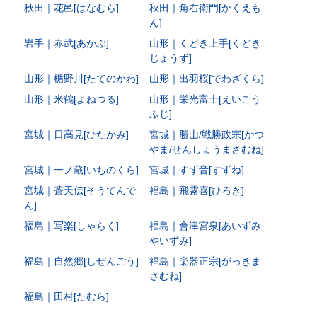
秋田｜花邑[はなむら]
秋田｜角右衛門[かくえも
ん]
岩手｜赤武[あかぶ]
山形｜くどき上手[くどき
じょうず]
山形｜楯野川[たてのかわ]
山形｜出羽桜[でわざくら]
山形｜米鶴[よねつる]
山形｜栄光富士[えいこう
ふじ]
宮城｜日高見[ひたかみ]
宮城｜勝山/戦勝政宗[かつ
やま/せんしょうまさむね]
宮城｜一ノ蔵[いちのくら]
宮城｜すず音[すずね]
宮城｜蒼天伝[そうてんで
福島｜飛露喜[ひろき]
ん]
福島｜写楽[しゃらく]
福島｜會津宮泉[あいずみ
やいずみ]
福島｜自然郷[しぜんごう]
福島｜楽器正宗[がっきま
さむね]
福島｜田村[たむら]