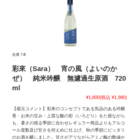
在庫 7本
彩來（Sara） 宵の風（よいのか
ぜ） 純米吟醸 無濾過生原酒 720
ml
¥1,800
(税込 ¥1,980)
【蔵元コメント】彩來のコンセプトである気品のある吟醸
香・お米の甘み・上質な酸の彩（いろどり）をた後ながら
も、暑さの残る季節に合わせレギュラー商品よりもアルコ
ール度数及び甘さを控えめに仕上げ、秋の季節にピッタリ
のお酒を醸しました。甘さがアリながらアミノ酸の数値か