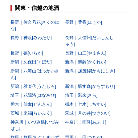
関東・信越の地酒
長野｜佐久乃花[さくのは
長野｜豊香[ほうか]
な]
長野｜神渡[みわたり]
長野｜大信州[だいしんし
ゅう]
長野｜甍[いらか]
長野｜山三[やまさん]
新潟｜久保田[くぼた]
新潟｜鶴齢[かくれい]
新潟｜八海山[はっかいさ
新潟｜加茂錦[かもにしき]
ん]
新潟｜雅楽代[うたしろ]
新潟｜醸す森[かもすもり]
埼玉｜花陽浴[はなあび]
埼玉｜彩來[さら]
栃木｜仙禽[せんきん]
栃木｜七水[しちすい]
茨城｜来福[らいふく]
茨城｜月の井[つきのい]
神奈川｜いづみ橋[いづみ
神奈川｜雨降[あふり]
ばし]
群馬｜群馬泉[ぐんまいず
群馬｜土田[つちだ]