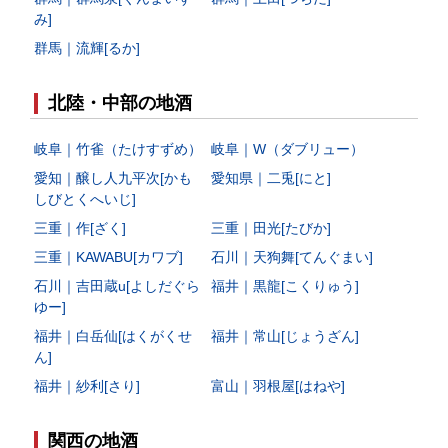
み]
群馬｜流輝[るか]
北陸・中部の地酒
岐阜｜竹雀（たけすずめ）
岐阜｜W（ダブリュー）
愛知｜醸し人九平次[かも
愛知県｜二兎[にと]
しびとくへいじ]
三重｜作[ざく]
三重｜田光[たびか]
三重｜KAWABU[カワブ]
石川｜天狗舞[てんぐまい]
石川｜吉田蔵u[よしだぐら
福井｜黒龍[こくりゅう]
ゆー]
福井｜白岳仙[はくがくせ
福井｜常山[じょうざん]
ん]
福井｜紗利[さり]
富山｜羽根屋[はねや]
関西の地酒