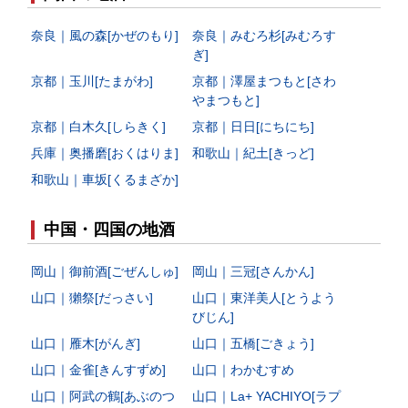
奈良｜風の森[かぜのもり]
奈良｜みむろ杉[みむろす
ぎ]
京都｜玉川[たまがわ]
京都｜澤屋まつもと[さわ
やまつもと]
京都｜白木久[しらきく]
京都｜日日[にちにち]
兵庫｜奥播磨[おくはりま]
和歌山｜紀土[きっど]
和歌山｜車坂[くるまざか]
中国・四国の地酒
岡山｜御前酒[ごぜんしゅ]
岡山｜三冠[さんかん]
山口｜獺祭[だっさい]
山口｜東洋美人[とうよう
びじん]
山口｜雁木[がんぎ]
山口｜五橋[ごきょう]
山口｜金雀[きんすずめ]
山口｜わかむすめ
山口｜阿武の鶴[あぶのつ
山口｜La+ YACHIYO[ラプ