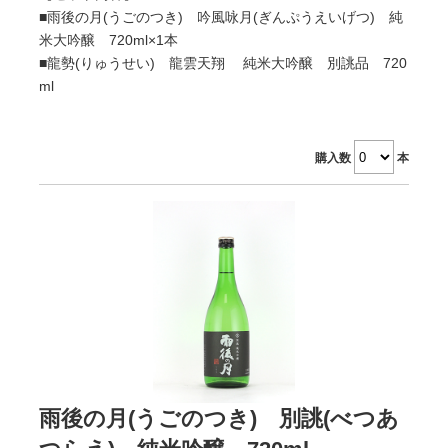
■雨後の月(うごのつき) 吟風咏月(ぎんぷうえいげつ) 純
米大吟醸 720ml×1本
■龍勢(りゅうせい) 龍雲天翔 純米大吟醸 別誂品 720
ml
購入数
本
雨後の月(うごのつき) 別誂(べつあ