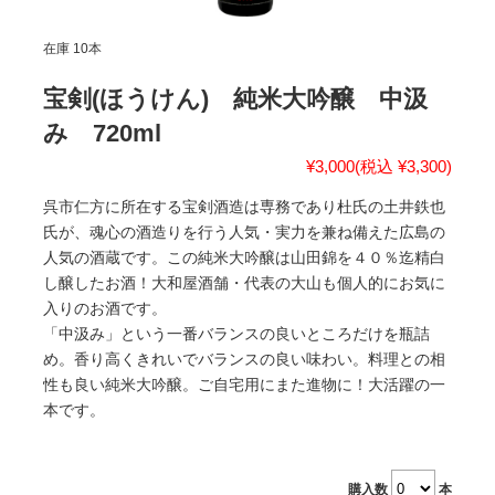
在庫 10本
宝剣(ほうけん) 純米大吟醸 中汲
み 720ml
¥3,000
(税込 ¥3,300)
呉市仁方に所在する宝剣酒造は専務であり杜氏の土井鉄也
氏が、魂心の酒造りを行う人気・実力を兼ね備えた広島の
人気の酒蔵です。この純米大吟醸は山田錦を４０％迄精白
し醸したお酒！大和屋酒舗・代表の大山も個人的にお気に
入りのお酒です。
「中汲み」という一番バランスの良いところだけを瓶詰
め。香り高くきれいでバランスの良い味わい。料理との相
性も良い純米大吟醸。ご自宅用にまた進物に！大活躍の一
本です。
購入数
本