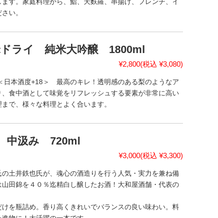
します。家庭料理から、鮨、天麩羅、串揚げ、フレンチ、イ
ださい。
ライ 純米大吟醸 1800ml
¥2,800
(税込 ¥3,080)
＜日本酒度+18＞ 最高のキレ！透明感のある梨のようなア
り、食中酒として味覚をリフレッシュする要素が非常に高い
理まで、様々な料理とよく合います。
中汲み 720ml
¥3,000
(税込 ¥3,300)
氏の土井鉄也氏が、魂心の酒造りを行う人気・実力を兼ね備
は山田錦を４０％迄精白し醸したお酒！大和屋酒舗・代表の
だけを瓶詰め。香り高くきれいでバランスの良い味わい。料