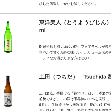
求した酒造り、ぜひお試しください。
東洋美人（とうようびじん）
ml
開運招福を招く縁起の良い花文字ラベルが復
華やかで甘く芳醇な味わい。ボリューム感の
ーティなお酒が好きな方はぜひ♪
土田（つちだ） Tsuchida 麹
土田酒造が手掛ける「麹99％」は、日本酒の
前後ですが、この酒は限界値の99％を実現（
9％）。生酛造りかつ無添加で、麹の力を存
合う味わいは唯一無二。料理との相性も抜群