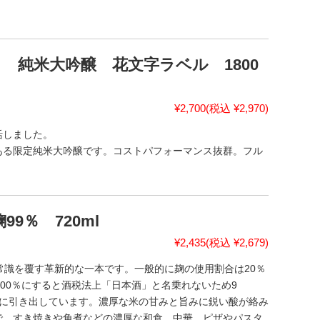
 純米大吟醸 花文字ラベル 1800
¥2,700
(税込 ¥2,970)
活しました。
ある限定純米大吟醸です。コストパフォーマンス抜群。フル
99％ 720ml
¥2,435
(税込 ¥2,679)
常識を覆す革新的な一本です。一般的に麹の使用割合は20％
100％にすると酒税法上「日本酒」と名乗れないため9
分に引き出しています。濃厚な米の甘みと旨みに鋭い酸が絡み
で、すき焼きや角煮などの濃厚な和食、中華、ピザやパスタ