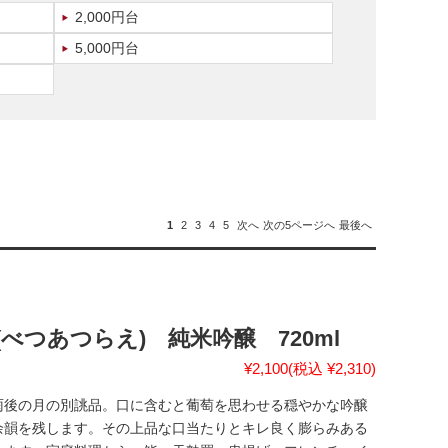
2,000円台
5,000円台
1
2
3
4
5
次へ
次の5ページへ
最後へ
べつあつらえ) 純米吟醸 720ml
¥2,100
(税込 ¥2,310)
雨後の月の別誂品。口に含むと葡萄を思わせる穏やかな吟醸
余韻を残します。その上品な口当たりとキレ良く膨らみある