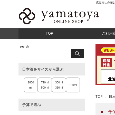
広島市の創業
TOP
ご利用
日本酒をサイズから選ぶ
1800
720ml
300ml
180ml
ml
500ml
360ml
TOP
日
予算で選ぶ
■ 予