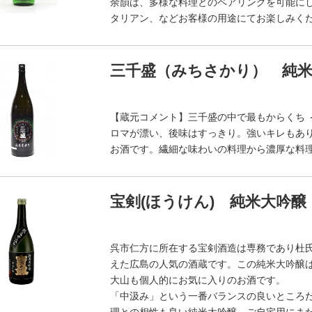
余韻は、多様な料理とのペアリングを可能に
タリアン、などお客様の用途にてお楽しみく
三千盛（みちさかり） 純米ド
【蔵元コメント】三千盛の中で最もからくち 
ロマが漂い、後味はすっきり。強いキレもあ
お酒です。繊細な味わいの料理から濃厚な料
宝剣(ほうけん) 純米大吟醸 
呉市仁方に所在する宝剣酒造は専務であり杜
えた広島の人気の酒蔵です。この純米大吟醸
大山も個人的にお気に入りのお酒です。
「中汲み」という一番バランスの良いところ