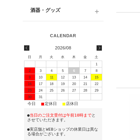
テキーラ
関西の日本酒
ワイン
予算で選ぶ
酒器・グッズ
九州の日本酒
スパークリング
予算で選ぶ
酒器
水・ソフトドリンク
味わいで選ぶ
酒蔵前掛け
2026/08
蔵元で選ぶ
グラス
日
月
火
水
木
金
土
1
日本酒-1800ml（一升瓶）
ワイングッズ
2
3
4
5
6
7
8
9
10
11
12
13
14
15
日本酒-720ml・500ml
蔵元エコバッグ
16
17
18
19
20
21
22
日本酒-300ml・360ml
23
24
25
26
27
28
29
30
31
■
■
■
日本酒-180ml
今日
定休日
店休日
●
当日のご注文受付は午前10時まで
と
飲みきりサイズ
させていただきます。
●実店舗とWEBショップの休業日は異な
る場合がございます。