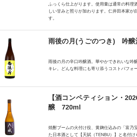
ふっくら仕上がります。使用量は通常の料理
しい甘みと照りが加わります。仁井田本家が
す。
雨後の月(うごのつき) 吟醸酒
雨後の月の辛口吟醸酒。華やかできれいな吟
キレ。どんな料理にも寄り添うコストパフォ
【酒コンペティション・202
醸 720ml
焼酎ブームの火付け役、黄麹仕込みの「富乃
た日本酒として【天賦（TENBU）】と名付