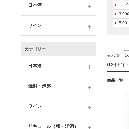
～1,
日本酒
3,0
～1,000円
5,00
ワイン
1,001～3,000円
～1000円以下
3,001～5,000円
カテゴリー
1,001～2,000円
表示切替：
5,001～10,000円
682件中1件
2,001～3,000円
日本酒
10,001円～
3,001～5,000円
商品一覧
1000円台
日本酒銘柄で選ぶ
焼酎・泡盛
5,001～10,000円
2000円台
純米大吟醸酒
10,001円～
蔵元で選ぶ
3000円台
大吟醸酒
ワイン
焼酎銘柄で選ぶ
4000円台
純米吟醸酒
日本のワイン
芋焼酎
リキュール（和・洋酒）
5000円台
吟醸酒