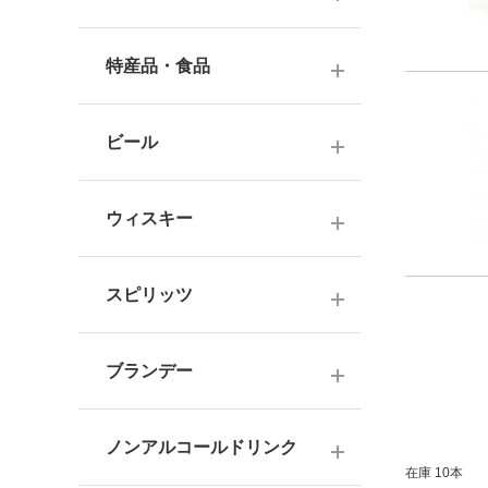
ナチュラルワイン
麦焼酎
純米酒
梅酒
ドイツワイン
特産品・食品
米焼酎
本醸造
フレーバー梅酒
海外産ワイン
その他焼酎
ジュース
普通酒
果実酒・その他
ビール
赤ワイン
泡盛
食品
お燗酒
シリーズで選ぶ
白ワイン
日本のクラフトビール
黒糖焼酎
おつまみ
ウィスキー
にごり酒・発泡・その他
ロゼワイン
海外のクラフトビール
健康志向・免疫力アップ
広島の日本酒
スコッチウイスキー
シャンパーニュ
スピリッツ
調味料
中国・四国の日本酒
バーボンウイスキー
スパークリングワイン
お菓子
ジン
北海道・東北の日本酒
その他ウイスキー
ブランデー
オレンジワイン
ウオッカ
関東・信越の日本酒
国産洋酒
シェリー酒
ラム
ノンアルコールドリンク
中部・北陸の日本酒
味わいで選ぶ
在庫 10本