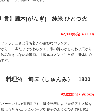
た進物に！大活躍の一本です。
チナ賞】雁木(がんぎ) 純米 ひとつ火
¥2,900
(税込 ¥3,190)
、フレッシュさと落ち着きの絶妙なバランス。
ながら、口当たりはやわらかく、米の旨みがじんわり広がり
、飲み飽きしない純米酒。【蔵元コメント】自然に身体に沁
酒です。
 料理酒 旬味（しゅんみ） 1800
¥2,800
(税込 ¥3,080)
百パーセントの料理酒です。醸造発酵により天然アミノ酸を
全般はもちろん、ハンバーグや餃子のようなひき肉料理は、