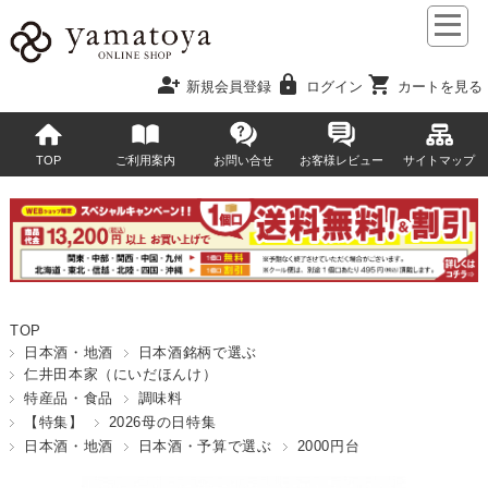
person_add
lock
shopping_cart
新規会員登録
ログイン
カートを見る
TOP
ご利用案内
お問い合せ
お客様レビュー
サイトマップ
TOP
日本酒・地酒
日本酒銘柄で選ぶ
仁井田本家（にいだほんけ）
特産品・食品
調味料
【特集】
2026母の日特集
日本酒・地酒
日本酒・予算で選ぶ
2000円台