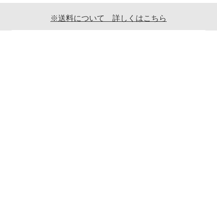
※送料について 詳しくはこちら
ご利用案内
ギフト包装について
返品について
メールマガジンについて
商品ご発送時の梱包について