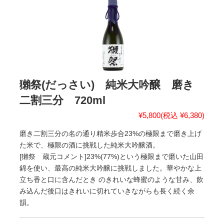
獺祭(だっさい) 純米大吟醸 磨き
二割三分 720ml
¥5,800
(税込 ¥6,380)
磨き二割三分の名の通り精米歩合23%の極限まで磨き上げ
た米で、極限の酒に挑戦した純米大吟醸酒。
[獺祭 蔵元コメント]23%(77%)という極限まで磨いた山田
錦を使い、最高の純米大吟醸に挑戦しました。華やかな上
立ち香と口に含んだとき のきれいな蜂蜜のような甘み、飲
み込んだ後口はきれいに切れていきながらも長く続く余
韻。