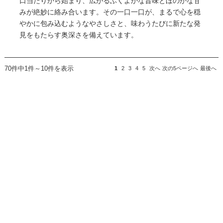
口当たりから始まり、広がるふくよかな旨味とほのかな甘
みが絶妙に絡み合います。その一口一口が、まるで心を穏
やかに包み込むようなやさしさと、味わうたびに新たな発
見をもたらす奥深さを備えています。
70件中1件～10件を表示
1
2
3
4
5
次へ
次の5ページへ
最後へ