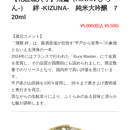
ん-） 絆 -KIZUNA- 純米大吟醸 7
20ml
¥5,000
(税込 ¥5,500)
【蔵元コメント】
「飛鸞 絆」は、森酒造場が目指す“平戸から世界へ”の象徴
ともいえる渾身の一本。
2024年にはフランスで行われた「Kura Master」にて金賞
を受賞し、その品質が国際的にも認められました。限定数
量でのリリースとなり、国内外で高い評価を受けていま
す。
平戸産の山田錦を100％使用し、39％まで磨き上げ透明感
と奥行きを両立。
昔ながらの生酛造りにより、ふくらみのある旨味と清らか
な酸が調和します。