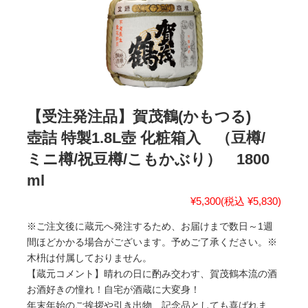
【受注発注品】賀茂鶴(かもつる)
壺詰 特製1.8L壺 化粧箱入 （豆樽/
ミニ樽/祝豆樽/こもかぶり） 1800
ml
¥5,300
(税込 ¥5,830)
※ご注文後に蔵元へ発注するため、お届けまで数日～1週
間ほどかかる場合がございます。予めご了承ください。※
木枡は付属しておりません。
【蔵元コメント】晴れの日に酌み交わす、賀茂鶴本流の酒
お酒好きの憧れ！自宅が酒蔵に大変身！
年末年始のご挨拶や引き出物、記念品としても喜ばれま