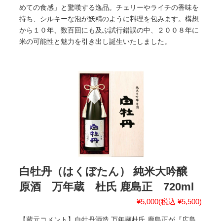
めての食感」と驚嘆する逸品。チェリーやライチの香味を
持ち、シルキーな泡が妖精のように料理を包みます。構想
から１０年、数百回にも及ぶ試行錯誤の中、２００８年に
米の可能性と魅力を引き出し誕生いたしました。
白牡丹（はくぼたん） 純米大吟醸
原酒 万年蔵 杜氏 鹿島正 720ml
¥5,000
(税込 ¥5,500)
【蔵元コメント】白牡丹酒造 万年蔵杜氏 鹿島正が『広島