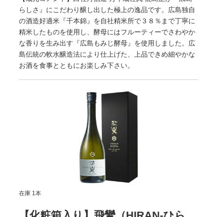
らしさ』にこだわり醸し出した極上の逸品です。広島独自
の酒造好適米『千本錦』を自社精米所で３８％まで丁寧に
精米したものを使用し、酵母にはフルーティーでさわやか
な香りを生み出す『広島もみじ酵母』を使用しました。広
島伝統の軟水醸造法により仕上げた、上品できめ細やかな
お酒を食事とともにお楽しみ下さい。
在庫 1本
【化粧箱入り】飛鸞（HIRAN-ひら