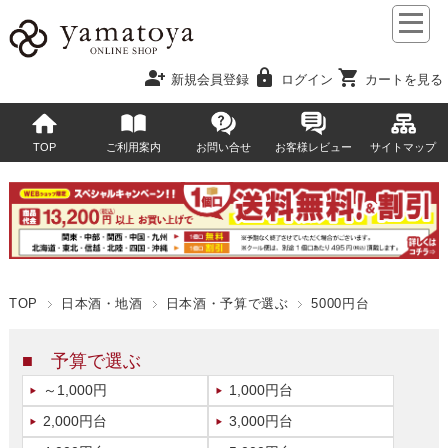
person_add
lock
shopping_cart
新規会員登録
ログイン
カートを見る
TOP
ご利用案内
お問い合せ
お客様レビュー
サイトマップ
TOP
日本酒・地酒
日本酒・予算で選ぶ
5000円台
■ 予算で選ぶ
～1,000円
1,000円台
2,000円台
3,000円台