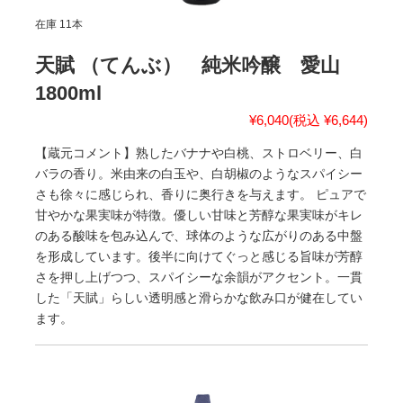
在庫 11本
天賦 （てんぶ） 純米吟醸 愛山
1800ml
¥6,040
(税込 ¥6,644)
【蔵元コメント】熟したバナナや白桃、ストロベリー、白
バラの香り。米由来の白玉や、白胡椒のようなスパイシー
さも徐々に感じられ、香りに奥行きを与えます。 ピュアで
甘やかな果実味が特徴。優しい甘味と芳醇な果実味がキレ
のある酸味を包み込んで、球体のような広がりのある中盤
を形成しています。後半に向けてぐっと感じる旨味が芳醇
さを押し上げつつ、スパイシーな余韻がアクセント。一貫
した「天賦」らしい透明感と滑らかな飲み口が健在してい
ます。