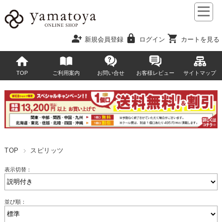
person_add
lock
shopping_cart
新規会員登録
ログイン
カートを見る
TOP
ご利用案内
お問い合せ
お客様レビュー
サイトマップ
TOP
スピリッツ
表示切替：
並び順：