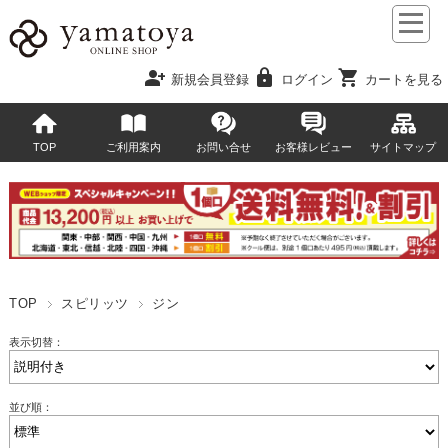
person_add
lock
shopping_cart
新規会員登録
ログイン
カートを見る
TOP
ご利用案内
お問い合せ
お客様レビュー
サイトマップ
TOP
スピリッツ
ジン
表示切替：
並び順：