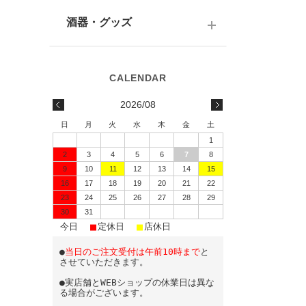
テキーラ
関西の日本酒
ワイン
予算で選ぶ
酒器・グッズ
九州の日本酒
スパークリング
予算で選ぶ
酒器
水・ソフトドリンク
味わいで選ぶ
酒蔵前掛け
2026/08
蔵元で選ぶ
グラス
日
月
火
水
木
金
土
1
日本酒-1800ml（一升瓶）
ワイングッズ
2
3
4
5
6
7
8
9
10
11
12
13
14
15
日本酒-720ml・500ml
蔵元エコバッグ
16
17
18
19
20
21
22
日本酒-300ml・360ml
23
24
25
26
27
28
29
30
31
■
■
■
日本酒-180ml
今日
定休日
店休日
●
当日のご注文受付は午前10時まで
と
飲みきりサイズ
させていただきます。
●実店舗とWEBショップの休業日は異な
る場合がございます。