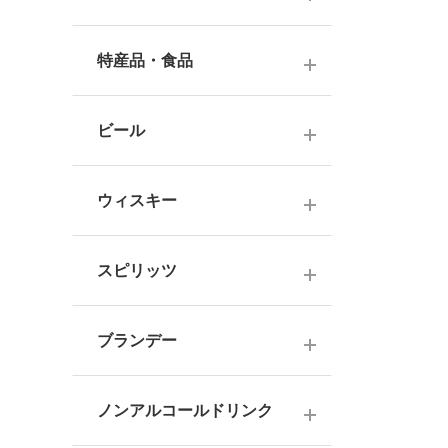
ナチュラルワイン
麦焼酎
純米酒
梅酒
ドイツワイン
特産品・食品
米焼酎
本醸造
フレーバー梅酒
海外産ワイン
その他焼酎
ジュース
普通酒
果実酒・その他
ビール
赤ワイン
泡盛
食品
お燗酒
シリーズで選ぶ
白ワイン
日本のクラフトビール
黒糖焼酎
おつまみ
ウィスキー
にごり酒・発泡・その他
ロゼワイン
海外のクラフトビール
健康志向・免疫力アップ
広島の日本酒
スコッチウイスキー
シャンパーニュ
スピリッツ
調味料
中国・四国の日本酒
バーボンウイスキー
スパークリングワイン
お菓子
ジン
北海道・東北の日本酒
その他ウイスキー
ブランデー
オレンジワイン
ウオッカ
関東・信越の日本酒
国産洋酒
シェリー酒
ラム
ノンアルコールドリンク
中部・北陸の日本酒
味わいで選ぶ