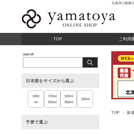
広島市の創業
TOP
ご利用
日本酒をサイズから選ぶ
1800
720ml
300ml
180ml
ml
500ml
360ml
TOP
新
予算で選ぶ