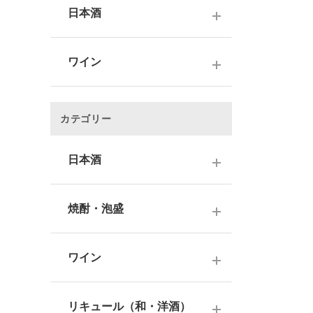
日本酒
～1,000円
ワイン
1,001～3,000円
～1000円以下
3,001～5,000円
カテゴリー
1,001～2,000円
5,001～10,000円
2,001～3,000円
日本酒
10,001円～
3,001～5,000円
1000円台
日本酒銘柄で選ぶ
焼酎・泡盛
5,001～10,000円
2000円台
純米大吟醸酒
10,001円～
蔵元で選ぶ
3000円台
大吟醸酒
ワイン
焼酎銘柄で選ぶ
4000円台
純米吟醸酒
日本のワイン
芋焼酎
リキュール（和・洋酒）
5000円台
吟醸酒