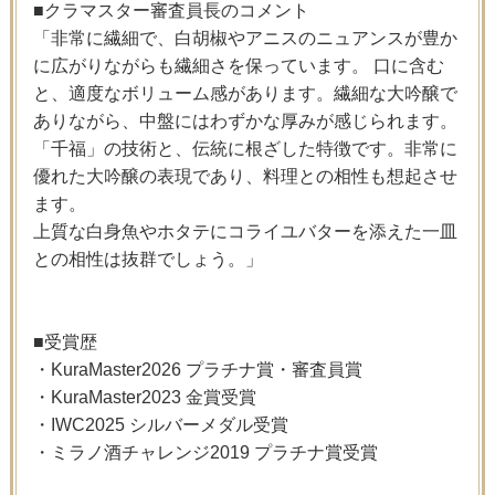
■クラマスター審査員長のコメント
「非常に繊細で、白胡椒やアニスのニュアンスが豊か
に広がりながらも繊細さを保っています。 口に含む
と、適度なボリューム感があります。繊細な大吟醸で
ありながら、中盤にはわずかな厚みが感じられます。
「千福」の技術と、伝統に根ざした特徴です。非常に
優れた大吟醸の表現であり、料理との相性も想起させ
ます。
上質な白身魚やホタテにコライユバターを添えた一皿
との相性は抜群でしょう。」
■受賞歴
・KuraMaster2026 プラチナ賞・審査員賞
・KuraMaster2023 金賞受賞
・IWC2025 シルバーメダル受賞
・ミラノ酒チャレンジ2019 プラチナ賞受賞