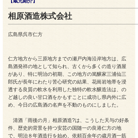
【蔵元紹介】
相原酒造株式会社
広島県呉市仁方
仁方地方から三原地方までの瀬戸内海沿岸地方は、広
島酒発祥の地として知られ、古くから多くの造り酒屋
があり、特に明治の初期、この地方の篤醸家三浦仙三
郎氏が長年にわたり苦心研究の結果、花崗岩地帯を浸
透する良質の軟水を利用した独特の軟水醸造法は、の
ど越しの良い甘口酒をかもすことに成功し県内外に広
め、今日の広島酒の名声を不動のものにしました。
清酒「雨後の月」相原酒造?は、こうした天与の好条
件、歴史的背景を持つ安芸の国随一の良港仁方の地
で、明治８年酒造行を始め、依頼百余年の歳月酒一筋