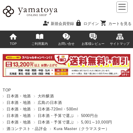
person_add
lock
shopping_cart
新規会員登録
ログイン
カートを見る
TOP
ご利用案内
お問い合せ
お客様レビュー
サイトマップ
TOP
日本酒・地酒
大吟醸酒
日本酒・地酒
広島の日本酒
日本酒・地酒
日本酒-720ml・500ml
日本酒・地酒
日本酒・予算で選ぶ
5000円台
日本酒・地酒
日本酒・予算で選ぶ
5,001～10,000円
酒コンテスト・品評会
Kura Master（クラマスター）