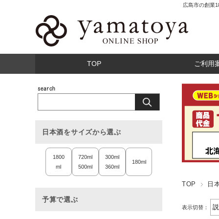
広島市の創業
TOP
ご利用
日本酒をサイズから選ぶ
1800
720ml
300ml
180ml
ml
500ml
360ml
TOP
日
予算で選ぶ
表示切替：