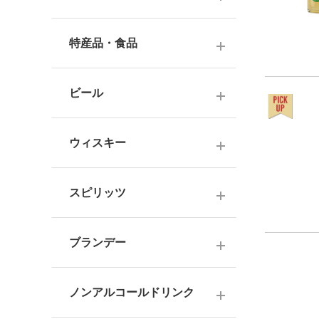
ナチュラルワイン
麦焼酎
純米酒
梅酒
ドイツワイン
特産品・食品
米焼酎
本醸造
フレーバー梅酒
海外産ワイン
その他焼酎
ジュース
普通酒
果実酒・その他
ビール
赤ワイン
泡盛
食品
お燗酒
シリーズで選ぶ
白ワイン
日本のクラフトビール
黒糖焼酎
おつまみ
ウィスキー
にごり酒・発泡・その他
ロゼワイン
海外のクラフトビール
健康志向・免疫力アップ
広島の日本酒
スコッチウイスキー
シャンパーニュ
スピリッツ
調味料
中国・四国の日本酒
バーボンウイスキー
スパークリングワイン
お菓子
ジン
北海道・東北の日本酒
その他ウイスキー
ブランデー
オレンジワイン
ウオッカ
関東・信越の日本酒
国産洋酒
シェリー酒
ラム
ノンアルコールドリンク
中部・北陸の日本酒
味わいで選ぶ