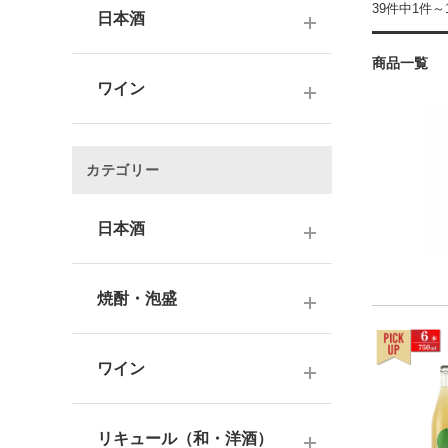
39件中1件～
日本酒
商品一覧
～1,000円
ワイン
1,001～3,000円
～1000円以下
3,001～5,000円
カテゴリー
1,001～2,000円
5,001～10,000円
2,001～3,000円
日本酒
10,001円～
3,001～5,000円
1000円台
日本酒銘柄で選ぶ
焼酎・泡盛
5,001～10,000円
2000円台
純米大吟醸酒
10,001円～
蔵元で選ぶ
3000円台
大吟醸酒
ワイン
焼酎銘柄で選ぶ
4000円台
純米吟醸酒
日本のワイン
芋焼酎
リキュール（和・洋酒）
5000円台
吟醸酒