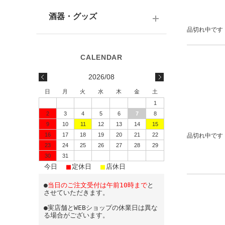
テキーラ
関西の日本酒
ワイン
予算で選ぶ
酒器・グッズ
九州の日本酒
スパークリング
品切れ中です
予算で選ぶ
酒器
水・ソフトドリンク
味わいで選ぶ
酒蔵前掛け
2026/08
蔵元で選ぶ
グラス
日
月
火
水
木
金
土
1
日本酒-1800ml（一升瓶）
ワイングッズ
2
3
4
5
6
7
8
9
10
11
12
13
14
15
日本酒-720ml・500ml
蔵元エコバッグ
16
17
18
19
20
21
22
品切れ中です
日本酒-300ml・360ml
23
24
25
26
27
28
29
30
31
■
■
■
日本酒-180ml
今日
定休日
店休日
●
当日のご注文受付は午前10時まで
と
飲みきりサイズ
させていただきます。
●実店舗とWEBショップの休業日は異な
る場合がございます。