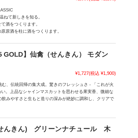
SSIC
を温ねて新しきを知る。
せて酒をつくります。
の原原酒を柱に酒をつくります。
2025 GOLD】仙禽（せんきん） モダン
¥1,727
(税込 ¥1,900)
む、伝統回帰の集大成。驚きのフレッシュさ - 「これが火
わい。上品なシャインマスカットを思わせる果実香、微細な
の飲みやすさと生もと造りの深みが絶妙に調和し、クリアで
。
せんきん) グリーンナチュール 木