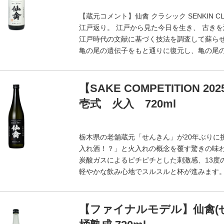
【蔵元コメント】仙禽 クラシック SENKIN CLA
江戸返り。 江戸から見た今日を生き、 古き
江戸時代の文献に基づく技法を調査して蘇ら
亀の尾の遺伝子をもと通りに復元し、亀の尾
【SAKE COMPETITION 
壱式 火入 720ml
栃木県の老舗蔵元「せんきん」が20年ぶりに挑
入れ酒！？」と火入れの概念を覆す驚きの味
炭酸ガスによるピチピチとした刺激感、13度
軽やかな飲み心地でスルスルと杯が進みます
【ファイナルモデル】仙禽(