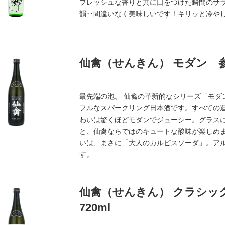
フレッシュな香りと共に口をつけた瞬間のサ
韻‥間違いなく美味しいです！キリッと冷や
仙禽（せんきん） モダン 参
最先端の泡。 仙禽の革新的なシリーズ「モダ
フルなスパークリング日本酒です。すべての
わいは驚くほどモダンでジューシー。グラス
と、仙禽ならではのキュートな酸味が楽しめ
いは、まさに「大人のカルピスソーダ」。アル
す。
仙禽（せんきん） クラシッ
720ml