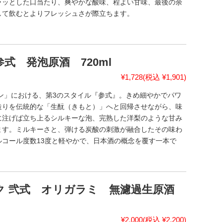
ラッとした口当たり、爽やかな酸味、程よい甘味、最後の余
して飲むとよりフレッシュさが際立ちます。
式 発泡原酒 720ml
¥1,728
(税込 ¥1,901)
ン」における、第3のスタイル『参式』。きめ細やかでパワ
造りを伝統的な「生酛（きもと）」へと回帰させながら、味
に注げば立ち上るシルキーな泡、完熟した洋梨のような甘み
ます。ミルキーさと、弾ける炭酸の刺激が融合したその味わ
コール度数13度と軽やかで、日本酒の概念を覆す一本で
ク 弐式 オリガラミ 無濾過生原酒
¥2,000
(税込 ¥2,200)