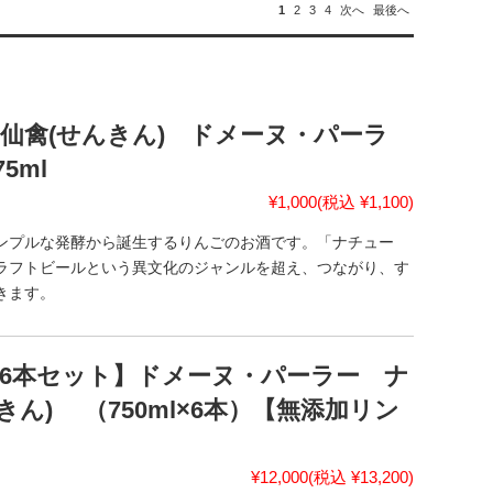
1
2
3
4
次へ
最後へ
仙禽(せんきん) ドメーヌ・パーラ
5ml
¥1,000
(税込 ¥1,100)
ンプルな発酵から誕生するりんごのお酒です。「ナチュー
ラフトビールという異文化のジャンルを超え、つながり、す
きます。
6本セット】ドメーヌ・パーラー ナ
ん) （750ml×6本）【無添加リン
¥12,000
(税込 ¥13,200)