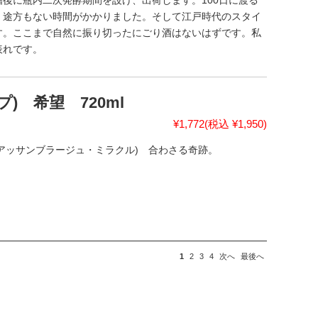
後に瓶内二次発酵期間を設け、出荷します。100日に渡る
。途方もない時間がかかりました。そして江戸時代のスタイ
す。ここまで自然に振り切ったにごり酒はないはずです。私
表れです。
プ) 希望 720ml
¥1,772
(税込 ¥1,950)
acle(アッサンブラージュ・ミラクル) 合わさる奇跡。
1
2
3
4
次へ
最後へ