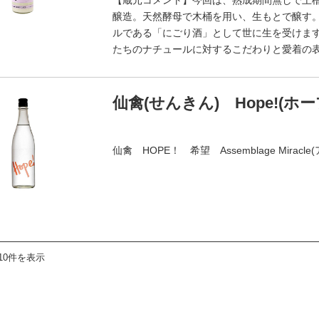
【蔵元コメント】今回は、熟成期間無しで上槽
醸造。天然酵母で木桶を用い、生もとで醸す
ルである「にごり酒」として世に生を受けま
たちのナチュールに対するこだわりと愛着の
仙禽(せんきん) Hope!(ホー
仙禽 HOPE！ 希望 Assemblage Mir
10件を表示