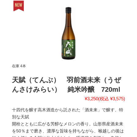
在庫 4本
天賦（てんぶ） 羽前酒未来（うぜ
んさけみらい） 純米吟醸 720ml
¥3,250
(税込 ¥3,575)
十四代を醸す高木酒造から託された「酒未来」で醸す、特
別な天賦
開栓とともに広がる芳醇なメロンの香り。山形県産酒未来
を50％まで磨き、濃厚な旨味を持ちながら、喉越しの後は