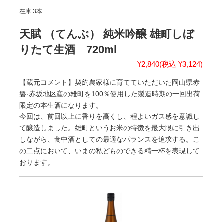
在庫 3本
天賦 （てんぶ） 純米吟醸 雄町しぼ
りたて生酒 720ml
¥2,840
(税込 ¥3,124)
【蔵元コメント】契約農家様に育てていただいた岡山県赤
磐·赤坂地区産の雄町を100％使用した製造時期の一回出荷
限定の本生酒になります。
今回は、前回以上に香りを高くし、程よいガス感を意識し
て醸造しました。雄町というお米の特徴を最大限に引き出
しながら、食中酒としての最適なパランスを追求する。こ
の二点において、いまの私どものできる精一杯を表現して
おります。