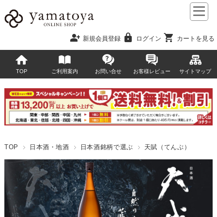
person_add
lock
shopping_cart
新規会員登録
ログイン
カートを見る
TOP
ご利用案内
お問い合せ
お客様レビュー
サイトマップ
TOP
日本酒・地酒
日本酒銘柄で選ぶ
天賦（てんぶ）