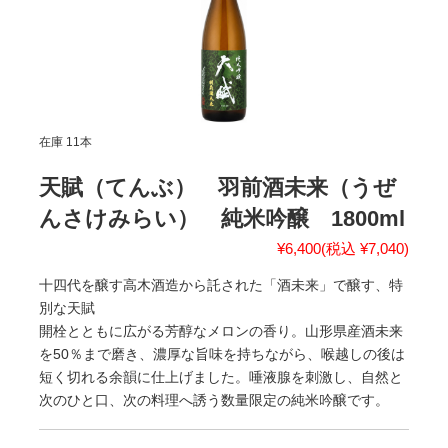
在庫 11本
天賦（てんぶ） 羽前酒未来（うぜ
んさけみらい） 純米吟醸 1800ml
¥6,400
(税込 ¥7,040)
十四代を醸す高木酒造から託された「酒未来」で醸す、特
別な天賦
開栓とともに広がる芳醇なメロンの香り。山形県産酒未来
を50％まで磨き、濃厚な旨味を持ちながら、喉越しの後は
短く切れる余韻に仕上げました。唾液腺を刺激し、自然と
次のひと口、次の料理へ誘う数量限定の純米吟醸です。