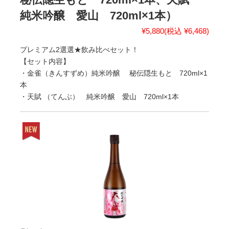
純米吟醸 愛山 720ml×1本）
¥5,880
(税込 ¥6,468)
プレミアム2選選★飲み比べセット！
【セット内容】
・金雀（きんすずめ）純米吟醸 秘伝隠生もと 720ml×1
本
・天賦 （てんぶ） 純米吟醸 愛山 720ml×1本