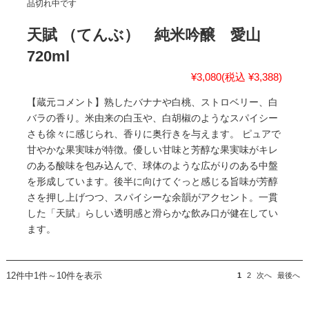
品切れ中です
天賦 （てんぶ） 純米吟醸 愛山
720ml
¥3,080
(税込 ¥3,388)
【蔵元コメント】熟したバナナや白桃、ストロベリー、白
バラの香り。米由来の白玉や、白胡椒のようなスパイシー
さも徐々に感じられ、香りに奥行きを与えます。 ピュアで
甘やかな果実味が特徴。優しい甘味と芳醇な果実味がキレ
のある酸味を包み込んで、球体のような広がりのある中盤
を形成しています。後半に向けてぐっと感じる旨味が芳醇
さを押し上げつつ、スパイシーな余韻がアクセント。一貫
した「天賦」らしい透明感と滑らかな飲み口が健在してい
ます。
12件中1件～10件を表示
1
2
次へ
最後へ