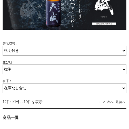
表示切替：
並び順：
在庫：
12件中1件～10件を表示
1
2
次へ
最後へ
商品一覧