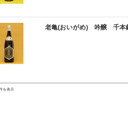
老亀(おいがめ) 吟醸 千本錦
9件を表示