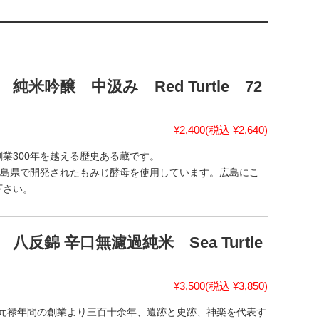
米吟醸 中汲み Red Turtle 72
¥2,400
(税込 ¥2,640)
業300年を越える歴史ある蔵です。
広島県で開発されたもみじ酵母を使用しています。広島にこ
下さい。
反錦 辛口無濾過純米 Sea Turtle
¥3,500
(税込 ¥3,850)
Y。元禄年間の創業より三百十余年、遺跡と史跡、神楽を代表す