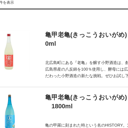
9件を表示
亀甲老亀(きっこうおいがめ) 純
0ml
北広島町にある『老亀』を醸す小野酒造は、創
広島県産の八反錦を100％使用し、酵母には
だわった小野酒造の新たな挑戦。ぜひお試し
亀甲老亀(きっこうおいがめ) 八
1800ml
亀の甲羅に刻まれた時という名のHISTOR