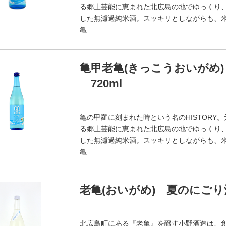
る郷土芸能に恵まれた北広島の地でゆっくり
した無濾過純米酒。スッキリとしながらも、
亀
亀甲老亀(きっこうおいがめ) 八
720ml
亀の甲羅に刻まれた時という名のHISTOR
る郷土芸能に恵まれた北広島の地でゆっくり
した無濾過純米酒。スッキリとしながらも、
亀
老亀(おいがめ) 夏のにごり酒
北広島町にある『老亀』を醸す小野酒造は、創