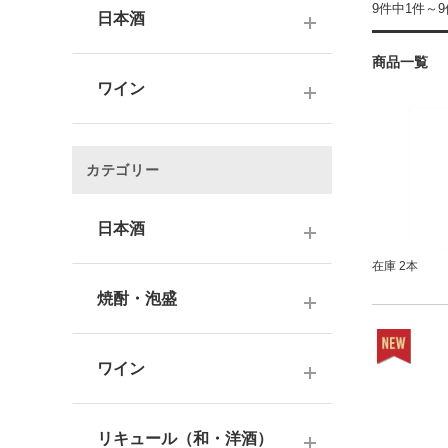
9件中1件～
日本酒
商品一覧
～1,000円
ワイン
1,001～3,000円
～1000円以下
3,001～5,000円
カテゴリー
1,001～2,000円
5,001～10,000円
2,001～3,000円
日本酒
10,001円～
在庫 2本
3,001～5,000円
1000円台
日本酒銘柄で選ぶ
焼酎・泡盛
5,001～10,000円
2000円台
純米大吟醸酒
10,001円～
蔵元で選ぶ
3000円台
大吟醸酒
ワイン
焼酎銘柄で選ぶ
4000円台
純米吟醸酒
日本のワイン
芋焼酎
リキュール（和・洋酒）
5000円台
吟醸酒