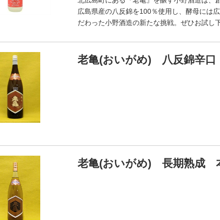
北広島町にある『老亀』を醸す小野酒造は、創
広島県産の八反錦を100％使用し、酵母には
だわった小野酒造の新たな挑戦。ぜひお試し
老亀(おいがめ) 八反錦辛口 
老亀(おいがめ) 長期熟成 本