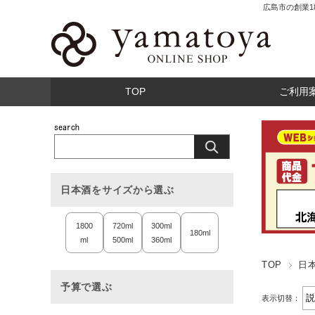
広島市の創業
TOP
ご利用
日本酒をサイズから選ぶ
1800
720ml
300ml
180ml
ml
500ml
360ml
TOP
日
予算で選ぶ
表示切替：