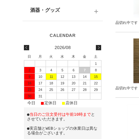
テキーラ
関西の日本酒
ワイン
予算で選ぶ
酒器・グッズ
九州の日本酒
スパークリング
品切れ中です
予算で選ぶ
酒器
水・ソフトドリンク
味わいで選ぶ
酒蔵前掛け
2026/08
蔵元で選ぶ
グラス
日
月
火
水
木
金
土
1
日本酒-1800ml（一升瓶）
ワイングッズ
2
3
4
5
6
7
8
9
10
11
12
13
14
15
日本酒-720ml・500ml
蔵元エコバッグ
16
17
18
19
20
21
22
品切れ中です
日本酒-300ml・360ml
23
24
25
26
27
28
29
30
31
■
■
■
日本酒-180ml
今日
定休日
店休日
●
当日のご注文受付は午前10時まで
と
飲みきりサイズ
させていただきます。
●実店舗とWEBショップの休業日は異な
る場合がございます。