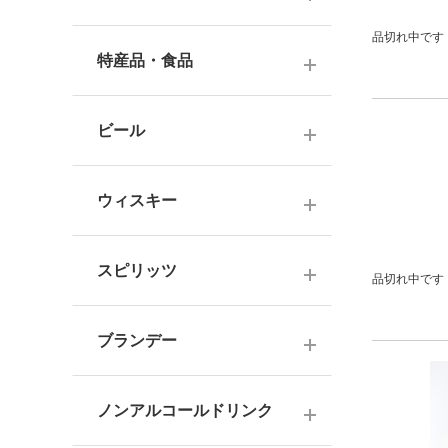
ナチュラルワイン
麦焼酎
品切れ中です
純米酒
梅酒
ドイツワイン
特産品・食品
米焼酎
本醸造
フレーバー梅酒
海外産ワイン
その他焼酎
ジュース
普通酒
果実酒・その他
ビール
赤ワイン
泡盛
食品
お燗酒
シリーズで選ぶ
白ワイン
日本のクラフトビール
黒糖焼酎
おつまみ
ウィスキー
にごり酒・発泡・その他
ロゼワイン
海外のクラフトビール
健康志向・免疫力アップ
広島の日本酒
スコッチウイスキー
シャンパーニュ
スピリッツ
品切れ中です
調味料
中国・四国の日本酒
バーボンウイスキー
スパークリングワイン
お菓子
ジン
北海道・東北の日本酒
その他ウイスキー
ブランデー
オレンジワイン
ウオッカ
関東・信越の日本酒
国産洋酒
シェリー酒
ラム
ノンアルコールドリンク
中部・北陸の日本酒
味わいで選ぶ