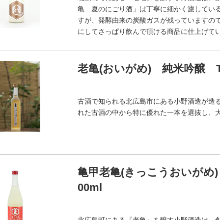
亀 夏のにごり酒」は丁寧に細かく濾してい
すが、発酵由来の炭酸ガスが残っていますの
にしてさっぱり飲んで頂ける商品に仕上げて
老亀(おいがめ) 純米吟醸 THE 
古酒で知られる北広島市にある小野酒造が造る
れた古酒の中から特に優れた一本を選抜し、
亀甲老亀(きっこうおいがめ) 純
00ml