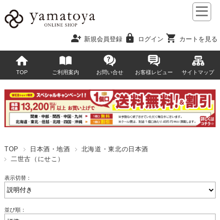
person_add
lock
shopping_cart
新規会員登録
ログイン
カートを見る
TOP
ご利用案内
お問い合せ
お客様レビュー
サイトマップ
TOP
日本酒・地酒
北海道・東北の日本酒
二世古（にせこ）
表示切替：
並び順：