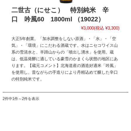
二世古（にせこ） 特別純米 辛
口 吟風60 1800ml （19022）
¥3,000
(税込 ¥3,300)
大正5年創業。「加水調整をしない原酒」・「水」・「空
気」・「環境」にこだわる酒蔵です。水はニセコワイス山
系の雪清水と、羊蹄山からの「噴出し湧水」を使用。蔵
は、低温発酵に適している豪雪のかまくら状態の地区にあ
ります。【蔵元コメント】北海道産の酒造好適米「吟風」
を使用し、昔ながらの手造りにより丹精込めて醸した辛口
の特別純米です。
2件中1件～2件を表示