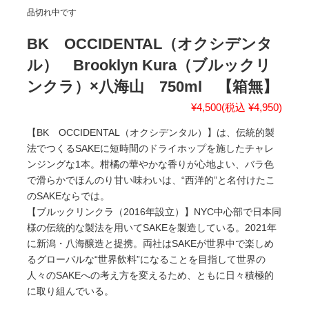
品切れ中です
BK OCCIDENTAL（オクシデンタ
ル） Brooklyn Kura（ブルックリ
ンクラ）×八海山 750ml 【箱無】
¥4,500
(税込 ¥4,950)
【BK OCCIDENTAL（オクシデンタル）】は、伝統的製
法でつくるSAKEに短時間のドライホップを施したチャレ
ンジングな1本。柑橘の華やかな香りが心地よい、バラ色
で滑らかでほんのり甘い味わいは、“西洋的”と名付けたこ
のSAKEならでは。
【ブルックリンクラ（2016年設立）】NYC中心部で日本同
様の伝統的な製法を用いてSAKEを製造している。2021年
に新潟・八海醸造と提携。両社はSAKEが世界中で楽しめ
るグローバルな“世界飲料”になることを目指して世界の
人々のSAKEへの考え方を変えるため、ともに日々積極的
に取り組んでいる。