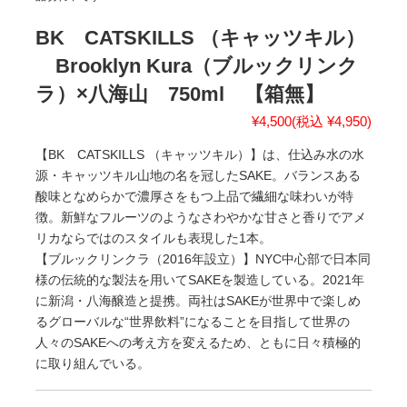
BK CATSKILLS （キャッツキル）
Brooklyn Kura（ブルックリンク
ラ）×八海山 750ml 【箱無】
¥4,500
(税込 ¥4,950)
【BK CATSKILLS （キャッツキル）】は、仕込み水の水
源・キャッツキル山地の名を冠したSAKE。バランスある
酸味となめらかで濃厚さをもつ上品で繊細な味わいが特
徴。新鮮なフルーツのようなさわやかな甘さと香りでアメ
リカならではのスタイルも表現した1本。
【ブルックリンクラ（2016年設立）】NYC中心部で日本同
様の伝統的な製法を用いてSAKEを製造している。2021年
に新潟・八海醸造と提携。両社はSAKEが世界中で楽しめ
るグローバルな“世界飲料”になることを目指して世界の
人々のSAKEへの考え方を変えるため、ともに日々積極的
に取り組んでいる。