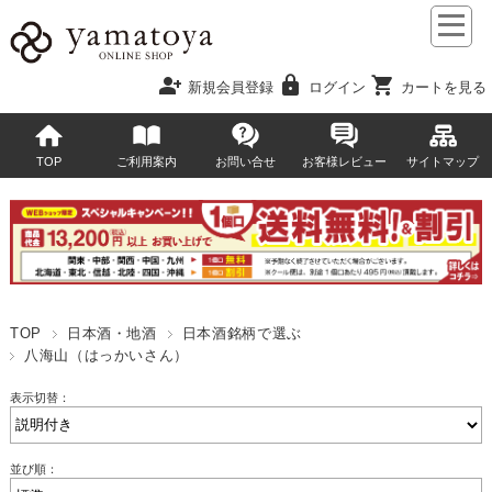
person_add
lock
shopping_cart
新規会員登録
ログイン
カートを見る
TOP
ご利用案内
お問い合せ
お客様レビュー
サイトマップ
TOP
日本酒・地酒
日本酒銘柄で選ぶ
八海山（はっかいさん）
表示切替：
並び順：