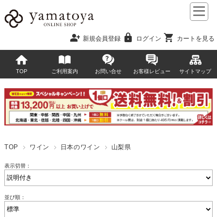
person_add
lock
shopping_cart
新規会員登録
ログイン
カートを見る
TOP
ご利用案内
お問い合せ
お客様レビュー
サイトマップ
TOP
ワイン
日本のワイン
山梨県
表示切替：
並び順：