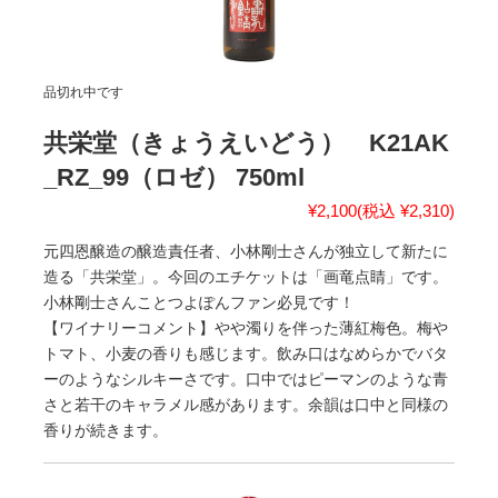
品切れ中です
共栄堂（きょうえいどう） K21AK
_RZ_99（ロゼ） 750ml
¥2,100
(税込 ¥2,310)
元四恩醸造の醸造責任者、小林剛士さんが独立して新たに
造る「共栄堂」。今回のエチケットは「画竜点睛」です。
小林剛士さんことつよぽんファン必見です！
【ワイナリーコメント】やや濁りを伴った薄紅梅色。梅や
トマト、小麦の香りも感じます。飲み口はなめらかでバタ
ーのようなシルキーさです。口中ではピーマンのような青
さと若干のキャラメル感があります。余韻は口中と同様の
香りが続きます。