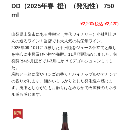
DD（2025年春_橙）（発泡性） 750
ml
¥2,200
(税込 ¥2,420)
山梨県山梨市にある共栄堂（室伏ワイナリー）小林剛士さ
んの造るワイン！当店でも大人気の共栄堂ワイン。
2025年09-10月に収穫した甲州種をジュース仕立てと醸し
を中心に中樽及び小樽で発酵。11月頃瓶詰めしました。後
発酵は4か月ほどで1-3月にかけてデゴルジュマンしまし
た。
炭酸と一緒に梨やリンゴの香りとパイナップルやアカシア
の香りがします。細かいしっかりとした発泡性を感じま
す。溌溂としながらも舌触りはなめらかで石灰様のミネラ
ル感も感じます。