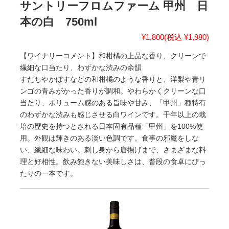
サントリーフロムファーム 甲州 日
本の白 750ml
¥1,800
(税込 ¥1,980)
【ワイナリーコメント】和柑橘の上品な香り、クリーンで
繊細な口当たり、わずかな渋みの余韻
すだちやかぼすなどの和柑橘のような香りと、洋梨や青リ
ンゴの青みがかった香りが調和。やわらかくクリーンな口
当たり、ボリューム感のある旨味や甘み、「甲州」種特有
のわずかな渋みも感じさせる白ワインです。千年以上の栽
培の歴史を持つとされる日本固有品種「甲州」を100%使
用。外観は輝きのある淡い色調です。食事の邪魔をしな
い、繊細な味わい。刺し身から唐揚げまで、さまざまな料
理と好相性。飲み飽きない美味しさは、普段の食卓にぴっ
たりの一本です。