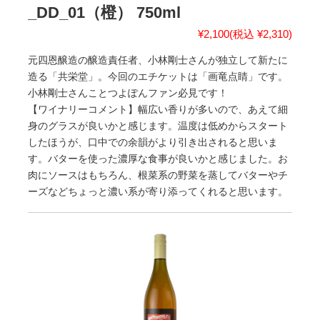
_DD_01（橙） 750ml
¥2,100
(税込 ¥2,310)
元四恩醸造の醸造責任者、小林剛士さんが独立して新たに
造る「共栄堂」。今回のエチケットは「画竜点睛」です。
小林剛士さんことつよぽんファン必見です！
【ワイナリーコメント】幅広い香りが多いので、あえて細
身のグラスが良いかと感じます。温度は低めからスタート
したほうが、口中での余韻がより引き出されると思いま
す。バターを使った濃厚な食事が良いかと感じました。お
肉にソースはもちろん、根菜系の野菜を蒸してバターやチ
ーズなどちょっと濃い系が寄り添ってくれると思います。