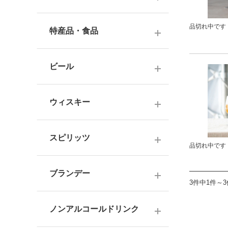
ナチュラルワイン
麦焼酎
純米酒
梅酒
品切れ中です
ドイツワイン
特産品・食品
米焼酎
本醸造
フレーバー梅酒
海外産ワイン
その他焼酎
ジュース
普通酒
果実酒・その他
ビール
赤ワイン
泡盛
食品
お燗酒
シリーズで選ぶ
白ワイン
日本のクラフトビール
黒糖焼酎
おつまみ
ウィスキー
にごり酒・発泡・その他
ロゼワイン
海外のクラフトビール
健康志向・免疫力アップ
広島の日本酒
スコッチウイスキー
シャンパーニュ
スピリッツ
調味料
品切れ中です
中国・四国の日本酒
バーボンウイスキー
スパークリングワイン
お菓子
ジン
北海道・東北の日本酒
その他ウイスキー
ブランデー
オレンジワイン
3件中1件～
ウオッカ
関東・信越の日本酒
国産洋酒
シェリー酒
ラム
ノンアルコールドリンク
中部・北陸の日本酒
味わいで選ぶ