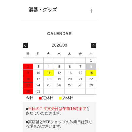
テキーラ
関西の日本酒
ワイン
予算で選ぶ
酒器・グッズ
九州の日本酒
スパークリング
予算で選ぶ
酒器
水・ソフトドリンク
味わいで選ぶ
酒蔵前掛け
2026/08
蔵元で選ぶ
グラス
日
月
火
水
木
金
土
1
日本酒-1800ml（一升瓶）
ワイングッズ
2
3
4
5
6
7
8
9
10
11
12
13
14
15
日本酒-720ml・500ml
蔵元エコバッグ
16
17
18
19
20
21
22
日本酒-300ml・360ml
23
24
25
26
27
28
29
30
31
■
■
■
日本酒-180ml
今日
定休日
店休日
●
当日のご注文受付は午前10時まで
と
飲みきりサイズ
させていただきます。
●実店舗とWEBショップの休業日は異な
る場合がございます。