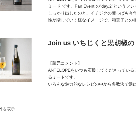
ミード です。Fan Event の“day.2
しっかり出したのと、イチジクの葉っぱも今
性が増していく様なイメージで。和菓子との
Join us いちじくと黒胡椒
【蔵元コメント】
ANTELOPEをいつも応援してくださって
るミードです。
いろんな魅力的なレシピの中から多数決で選
3件を表示