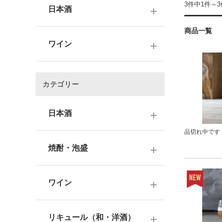
3件中1件～
日本酒
商品一覧
～1,000円
ワイン
1,001～3,000円
～1000円以下
3,001～5,000円
カテゴリー
1,001～2,000円
5,001～10,000円
2,001～3,000円
日本酒
10,001円～
品切れ中です
3,001～5,000円
1000円台
日本酒銘柄で選ぶ
焼酎・泡盛
5,001～10,000円
2000円台
純米大吟醸酒
10,001円～
蔵元で選ぶ
3000円台
大吟醸酒
ワイン
焼酎銘柄で選ぶ
4000円台
純米吟醸酒
日本のワイン
芋焼酎
リキュール（和・洋酒）
5000円台
吟醸酒