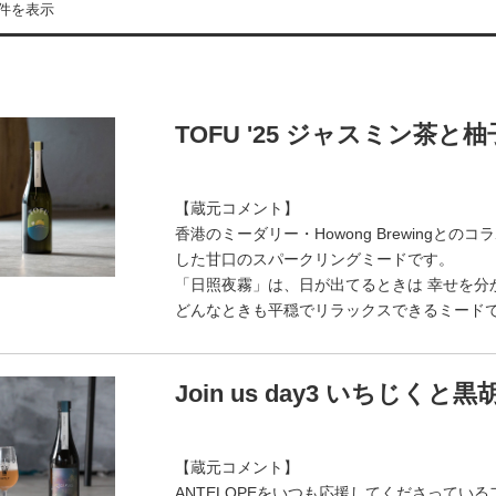
3件を表示
TOFU '25 ジャスミン茶と
【蔵元コメント】
香港のミーダリー・Howong Brewing
した甘口のスパークリングミードです。
「日照夜霧」は、日が出てるときは 幸せを分
どんなときも平穏でリラックスできるミード
Join us day3 いちじく
【蔵元コメント】
ANTELOPEをいつも応援してくださってい