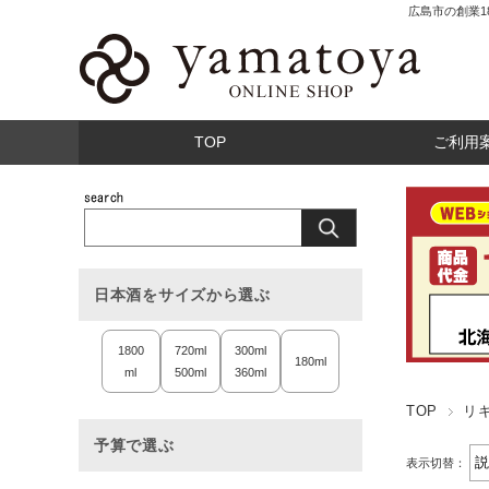
広島市の創業
TOP
ご利用
日本酒をサイズから選ぶ
1800
720ml
300ml
180ml
ml
500ml
360ml
TOP
リ
予算で選ぶ
表示切替：