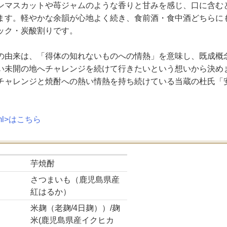
ンマスカットや苺ジャムのような香りと甘みを感じ、口に含む
ます。軽やかな余韻が心地よく続き、食前酒・食中酒どちらに
ック・炭酸割りです。
の由来は、「得体の知れないものへの情熱」を意味し、既成概
い未開の地へチャレンジを続けて行きたいという想いから決めまし
チャレンジと焼酎への熱い情熱を持ち続けている当蔵の杜氏「
0ml>はこちら
芋焼酎
さつまいも（鹿児島県産
紅はるか）
米麹（老麹/4日麹））/麹
米(鹿児島県産イクヒカ