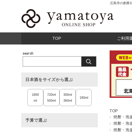
広島市の創業
TOP
ご利用
日本酒をサイズから選ぶ
1800
720ml
300ml
180ml
ml
500ml
360ml
TOP
焼酎・泡
予算で選ぶ
焼酎・泡
焼酎・泡