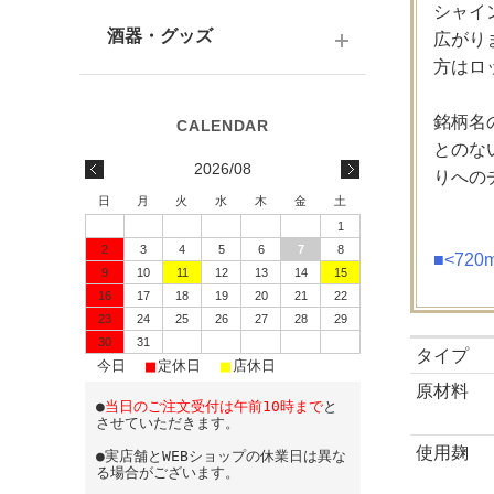
テキーラ
関西の日本酒
シャイ
ワイン
予算で選ぶ
酒器・グッズ
広がり
九州の日本酒
スパークリング
方はロ
予算で選ぶ
酒器
水・ソフトドリンク
銘柄名
味わいで選ぶ
酒蔵前掛け
とのな
2026/08
りへの
蔵元で選ぶ
グラス
日
月
火
水
木
金
土
1
日本酒-1800ml（一升瓶）
ワイングッズ
2
3
4
5
6
7
8
■<72
9
10
11
12
13
14
15
日本酒-720ml・500ml
蔵元エコバッグ
16
17
18
19
20
21
22
日本酒-300ml・360ml
23
24
25
26
27
28
29
30
31
タイプ
■
■
■
日本酒-180ml
今日
定休日
店休日
原材料
●
当日のご注文受付は午前10時まで
と
飲みきりサイズ
させていただきます。
使用麹
●実店舗とWEBショップの休業日は異な
る場合がございます。