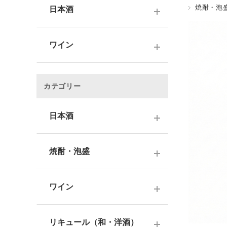
焼酎・泡
日本酒
～1,000円
ワイン
1,001～3,000円
～1000円以下
3,001～5,000円
カテゴリー
1,001～2,000円
5,001～10,000円
2,001～3,000円
日本酒
10,001円～
3,001～5,000円
1000円台
日本酒銘柄で選ぶ
焼酎・泡盛
5,001～10,000円
2000円台
純米大吟醸酒
10,001円～
蔵元で選ぶ
3000円台
大吟醸酒
ワイン
焼酎銘柄で選ぶ
4000円台
純米吟醸酒
日本のワイン
芋焼酎
リキュール（和・洋酒）
5000円台
吟醸酒