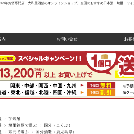
1869年お酒専門店・大和屋酒舗のオンラインショップ。全国のおすすめ日本酒・焼酎・ワイ
案内
お問い合せ
お客
盛
芋焼酎
盛
焼酎銘柄で選ぶ
国分（こくぶ）
盛
蔵元で選ぶ
国分酒造（鹿児島県）