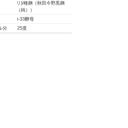
リ)/種麹（秋田今野黒麹
（純））
i-33酵母
ル分
25度