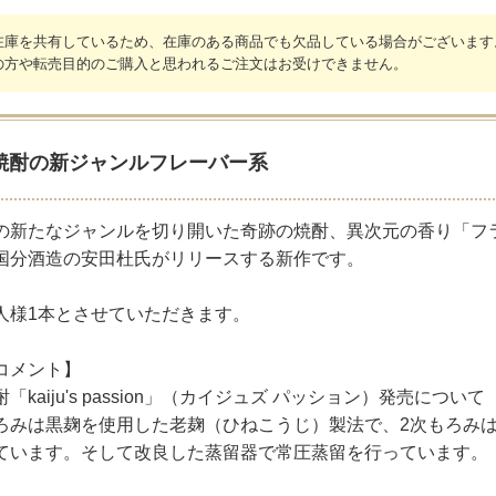
在庫を共有しているため、在庫のある商品でも欠品している場合がございます
の方や転売目的のご購入と思われるご注文はお受けできません。
焼酎の新ジャンルフレーバー系
の新たなジャンルを切り開いた奇跡の焼酎、異次元の香り「フ
国分酒造の安田杜氏がリリースする新作です。
人様1本とさせていただきます。
コメント】
「kaiju's passion」（カイジュズ パッション）発売について
ろみは黒麹を使用した老麹（ひねこうじ）製法で、2次もろみ
ています。そして改良した蒸留器で常圧蒸留を行っています。