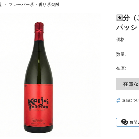
盛
フレーバー系・香り系焼酎
国分（こ
パッショ
価格:
数量:
在庫:
返品につ