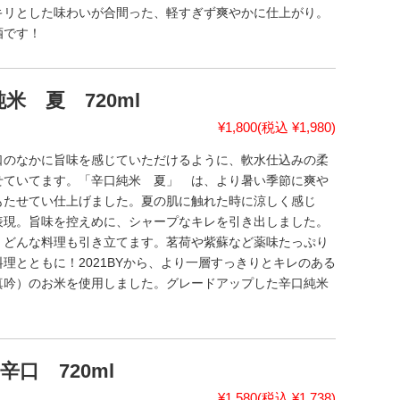
キリとした味わいが合間った、軽すぎず爽やかに仕上がり。
酒です！
米 夏 720ml
¥1,800
(税込 ¥1,980)
口のなかに旨味を感じていただけるように、軟水仕込みの柔
せていてます。「辛口純米 夏」 は、より暑い季節に爽や
もたせてい仕上げました。夏の肌に触れた時に涼しく感じ
表現。旨味を控えめに、シャープなキレを引き出しました。
、どんな料理も引き立てます。茗荷や紫蘇など薬味たっぷり
理とともに！2021BYから、より一層すっきりとキレのある
真吟）のお米を使用しました。グレードアップした辛口純米
口 720ml
¥1,580
(税込 ¥1,738)