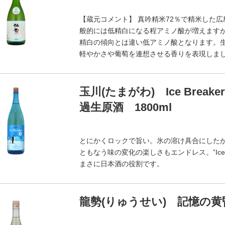
【蔵元コメント】 真吟精米72％で精米した
般的には低精白になる程アミノ酸が増えますが
精白の傾向とは違い低アミノ酸となります。生
軽やかさや葡萄を連想させる香りを表現しま
玉川(たまがわ) Ice Brea
過生原酒 1800ml
とにかくロックで旨い。氷の溶け具合にした
ともなう味の変化の楽しさもエンドレス。”Ice
まさに日本酒の役割です。
龍勢(りゅうせい) 記憶の黄昏