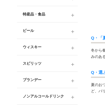
ナチュラルワイン
麦焼酎
純米酒
梅酒
ドイツワイン
特産品・食品
米焼酎
本醸造
フレーバー梅酒
海外産ワイン
その他焼酎
ジュース
普通酒
果実酒・その他
ビール
赤ワイン
泡盛
食品
Q・「
お燗酒
シリーズで選ぶ
白ワイン
日本のクラフトビール
黒糖焼酎
おつまみ
ウィスキー
にごり酒・発泡・その他
冬から
ロゼワイン
海外のクラフトビール
健康志向・免疫力アップ
みのあ
広島の日本酒
スコッチウイスキー
シャンパーニュ
スピリッツ
調味料
中国・四国の日本酒
バーボンウイスキー
スパークリングワイン
Q・選
お菓子
ジン
北海道・東北の日本酒
その他ウイスキー
ブランデー
オレンジワイン
夏のお
ウオッカ
関東・信越の日本酒
国産洋酒
シェリー酒
ど、バ
ラム
ノンアルコールドリンク
中部・北陸の日本酒
味わいで選ぶ