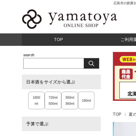
広島市の創業
TOP
ご利用
日本酒をサイズから選ぶ
1800
720ml
300ml
180ml
ml
500ml
360ml
TOP
夏
予算で選ぶ