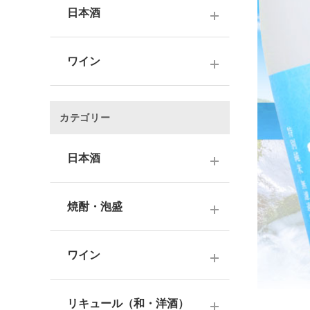
日本酒
～1,000円
ワイン
1,001～3,000円
～1000円以下
3,001～5,000円
カテゴリー
1,001～2,000円
5,001～10,000円
2,001～3,000円
日本酒
10,001円～
3,001～5,000円
1000円台
日本酒銘柄で選ぶ
焼酎・泡盛
5,001～10,000円
2000円台
純米大吟醸酒
10,001円～
蔵元で選ぶ
3000円台
大吟醸酒
ワイン
焼酎銘柄で選ぶ
4000円台
純米吟醸酒
日本のワイン
芋焼酎
リキュール（和・洋酒）
5000円台
吟醸酒