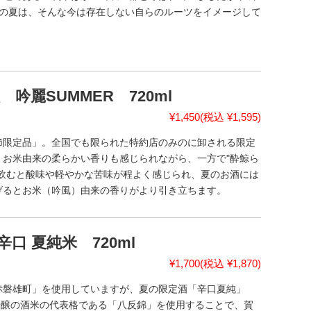
三の夏は、そんな今は存在しない自らのルーツをイメージして
麗SUMMER 720ml
¥1,450
(税込 ¥1,595)
節限定品」。全国でも限られた特約店のみのに卸される限定
、お米由来の柔らかい香りも感じられながら、一方で"酔鯨ら
て飲むと酸味や軽やかな苦味が程よく感じられ、夏のお酒には
げるとお米（吟風）由来の香りがより引き立ちます。
口 夏純米 720ml
¥1,700
(税込 ¥1,870)
赤磐雄町」を使用していますが、夏の限定酒「辛口夏純」
吟醸の酒米の代表格である「八反錦」を使用することで、賀