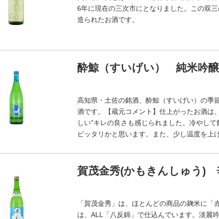
6年に現在の三次市にとなりました。この双
造られたお酒です。
酔鯨（すいげい） 純米吟醸 吟
高知県・土佐の銘酒、酔鯨（すいげい）の季
酒です。【蔵元コメント】仕上がったお酒は
しい"キレの良さも感じられました。冷やし
ピッタリかと思います。また、少し温度を上
賀茂金秀(かもきんしゅう) 辛
「賀茂金秀」は、ほとんどの商品の麹米に「
は、ALL「八反錦」で仕込んでいます。淡麗