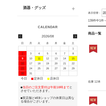
テキーラ
関西の日本酒
ワイン
予算で選ぶ
酒器・グッズ
九州の日本酒
表示切替：
スパークリング
予算で選ぶ
139件中1件
酒器
水・ソフトドリンク
味わいで選ぶ
酒蔵前掛け
商品一覧
2026/08
蔵元で選ぶ
グラス
日
月
火
水
木
金
土
1
日本酒-1800ml（一升瓶）
ワイングッズ
2
3
4
5
6
7
8
9
10
11
12
13
14
15
日本酒-720ml・500ml
蔵元エコバッグ
16
17
18
19
20
21
22
日本酒-300ml・360ml
23
24
25
26
27
28
29
30
31
■
■
■
日本酒-180ml
今日
定休日
店休日
在庫 12本
●
当日のご注文受付は午前10時まで
と
飲みきりサイズ
させていただきます。
●実店舗とWEBショップの休業日は異な
る場合がございます。