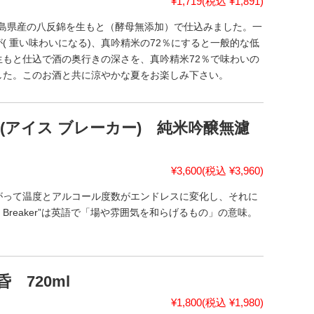
¥1,719
(税込 ¥1,891)
広島県産の八反錦を生もと（酵母無添加）で仕込みました。一
( 重い味わいになる)、真吟精米の72％にすると一般的な低
もと仕込で酒の奥行きの深さを、真吟精米72％で味わいの
した。このお酒と共に涼やかな夏をお楽しみ下さい。
ker(アイス ブレーカー) 純米吟醸無濾
¥3,600
(税込 ¥3,960)
がって温度とアルコール度数がエンドレスに変化し、それに
 Breaker”は英語で「場や雰囲気を和らげるもの」の意味。
 720ml
¥1,800
(税込 ¥1,980)