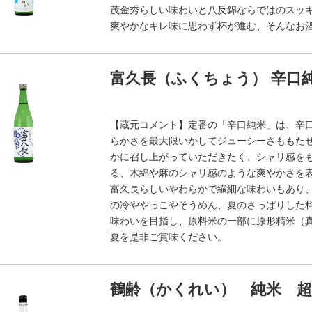
茂金秀らしい味わいと八反錦ならではのスッ
爽やかなキレ味に思わず杯が進む、そんなお
富久長（ふくちょう） 辛口純
【蔵元コメント】定番の「辛口純米」は、辛
らかさを最大限いかしてジューシーさももた
かに召し上がっていただきたく、シャリ感を
る、木綿や麻のシャリ感のような爽やかさを
富久長らしいやわらかで繊細な味わいもあり
の冷ややっこやそうめん、夏のさっぱりした料
味わいを目指し、原料米の一部に原形精米（
夏を是非ご賞味ください。
鶴齢（かくれい） 純米 超辛