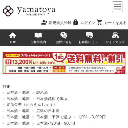
person_add
lock
shopping_cart
新規会員登録
ログイン
カートを見る
TOP
ご利用案内
お問い合せ
お客様レビュー
サイトマップ
TOP
日本酒・地酒
純米酒
日本酒・地酒
日本酒銘柄で選ぶ
賀茂金秀（かもきんしゅう）
日本酒・地酒
広島の日本酒
日本酒・地酒
日本酒・予算で選ぶ
1,001～3,000円
日本酒・地酒
日本酒-720ml・500ml