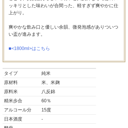
ッキリとした味わいが合間った、軽すぎず爽やかに仕
上がり。
爽やかな飲み口と優しい余韻、微発泡感がありついつ
い盃が進みます。
■<1800ml>はこちら
タイプ
純米
原材料
米、米麹
原料米
八反錦
精米歩合
60％
アルコール分
15度
日本酒度
-