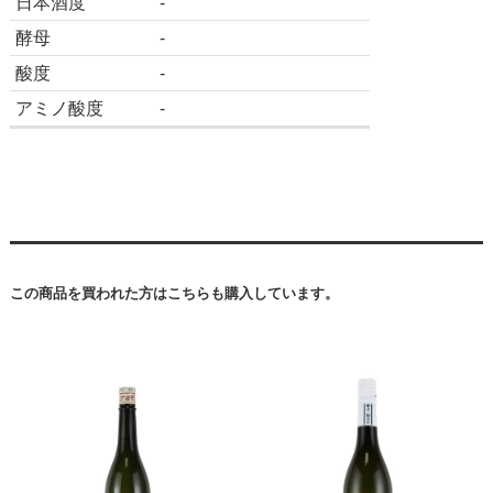
日本酒度
-
酵母
-
酸度
-
アミノ酸度
-
獺祭（だっさい）代表銘柄
この商品を買われた方はこちらも購入しています。