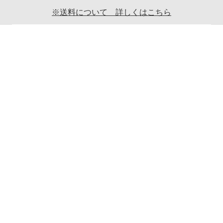
※送料について 詳しくはこちら
ご利用案内
ギフト包装について
返品について
メールマガジンについて
商品ご発送時の梱包について
特定商取引法に関する表示