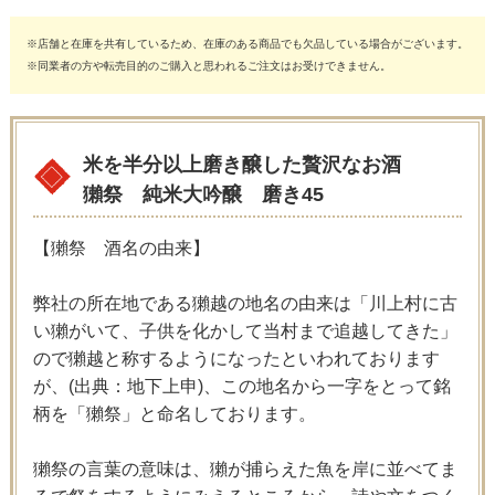
※店舗と在庫を共有しているため、在庫のある商品でも欠品している場合がございます。
※同業者の方や転売目的のご購入と思われるご注文はお受けできません。
米を半分以上磨き醸した贅沢なお酒
獺祭 純米大吟醸 磨き45
【獺祭 酒名の由来】
弊社の所在地である獺越の地名の由来は「川上村に古
い獺がいて、子供を化かして当村まで追越してきた」
ので獺越と称するようになったといわれております
が、(出典：地下上申)、この地名から一字をとって銘
柄を「獺祭」と命名しております。
獺祭の言葉の意味は、獺が捕らえた魚を岸に並べてま