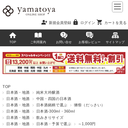
person_add
lock
shopping_cart
新規会員登録
ログイン
カートを見る
TOP
ご利用案内
お問い合せ
お客様レビュー
サイトマップ
TOP
日本酒・地酒
純米大吟醸酒
日本酒・地酒
中国・四国の日本酒
日本酒・地酒
日本酒銘柄で選ぶ
獺祭（だっさい）
日本酒・地酒
日本酒-300ml・360ml
日本酒・地酒
飲みきりサイズ
日本酒・地酒
日本酒・予算で選ぶ
～1,000円