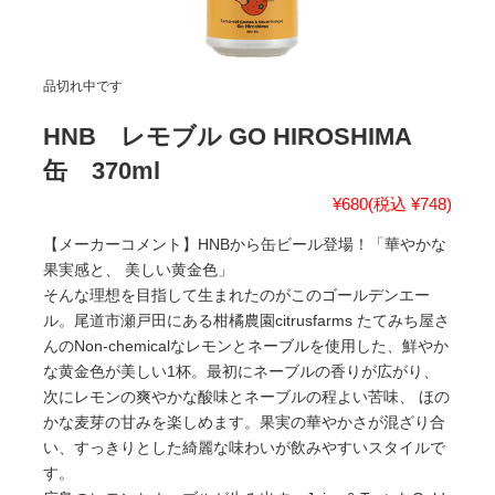
品切れ中です
HNB レモブル GO HIROSHIMA
缶 370ml
¥680
(税込 ¥748)
【メーカーコメント】HNBから缶ビール登場！「華やかな
果実感と、 美しい黄金色」
そんな理想を目指して生まれたのがこのゴールデンエー
ル。尾道市瀬戸田にある柑橘農園citrusfarms たてみち屋さ
んのNon-chemicalなレモンとネーブルを使用した、鮮やか
な黄金色が美しい1杯。最初にネーブルの香りが広がり、
次にレモンの爽やかな酸味とネーブルの程よい苦味、 ほの
かな麦芽の甘みを楽しめます。果実の華やかさが混ざり合
い、すっきりとした綺麗な味わいが飲みやすいスタイルで
す。