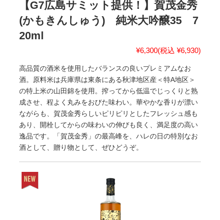
【G7広島サミット提供！】賀茂金秀
(かもきんしゅう) 純米大吟醸35 7
20ml
¥6,300
(税込 ¥6,930)
高品質の酒米を使用したバランスの良いプレミアムなお
酒。原料米は兵庫県は東条にある秋津地区産＜特A地区＞
の特上米の山田錦を使用。搾ってから低温でじっくりと熟
成させ、程よく丸みをおびた味わい。華やかな香りが漂い
ながらも、賀茂金秀らしいピリピリとしたフレッシュ感も
あり、開栓してからの味わいの伸びも良く、満足度の高い
逸品です。「賀茂金秀」の最高峰を、ハレの日の特別なお
酒として、贈り物として、ぜひどうぞ。