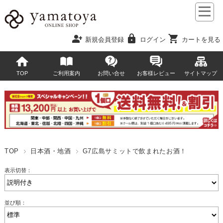
person_add
lock
shopping_cart
新規会員登録
ログイン
カートを見る
TOP
ご利用案内
お問い合せ
お客様レビュー
サイトマップ
TOP
日本酒・地酒
G7広島サミットで飲まれたお酒！
表示切替：
並び順：