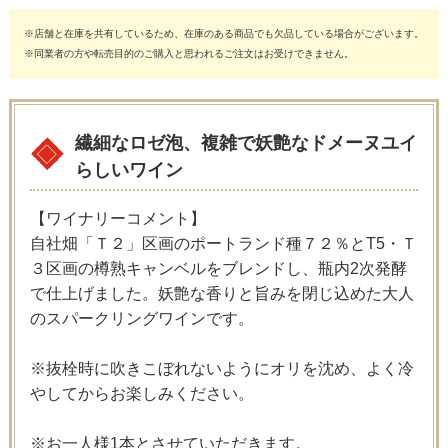
※店舗と在庫を共有しているため、在庫のある商品でも欠品している場合がございます。
※同業者の方や転売目的のご購入と思われるご注文はお受けできません。
繊細なロゼ泡、複雑で妖艶なドメーヌユイ
らしいワイン
【ワイナリーコメント】
自社畑「Ｔ２」区画のポートランド種７２％とT5・Ｔ
３区画の樽熟キャンベルをブレンドし、瓶内2次発酵
で仕上げました。妖艶な香りと旨みを閉じ込めた大人
のスパークリングワインです。
※抜栓時に吹きこぼれないようにオリを沈め、よく冷
やしてからお楽しみください。
※お一人様1本とさせていただきます。