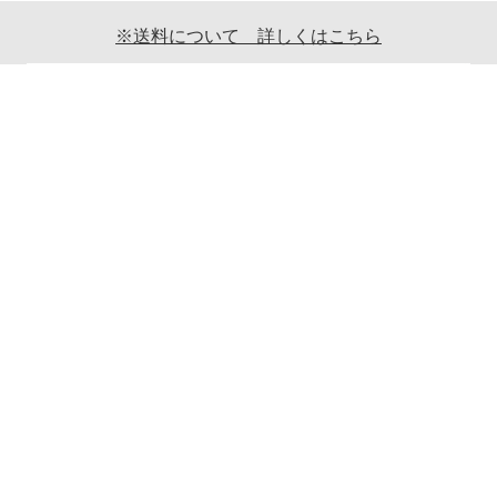
※送料について 詳しくはこちら
ご利用案内
ギフト包装について
返品について
メールマガジンについて
商品ご発送時の梱包について