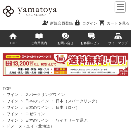
person_add
lock
shopping_cart
新規会員登録
ログイン
カートを見る
TOP
ご利用案内
お問い合せ
お客様レビュー
サイトマップ
TOP
ワイン
スパークリングワイン
ワイン
日本のワイン
日本（スパークリング）
ワイン
日本のワイン
日本（ロゼ）
ワイン
ロゼワイン
ワイン
日本のワイン
ワイナリーで選ぶ
ドメーヌ・ユイ（北海道）