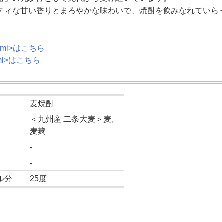
ティな甘い香りとまろやかな味わいで、焼酎を飲みなれていら
00ml>はこちら
0ml>はこちら
麦焼酎
＜九州産 二条大麦＞麦、
麦麹
-
-
ル分
25度