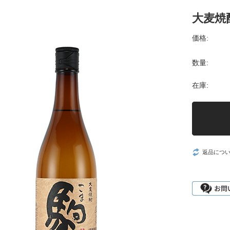
大麦焼
価格:
数量:
在庫:
返品につ