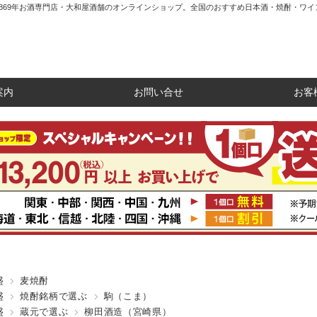
1869年お酒専門店・大和屋酒舗のオンラインショップ。全国のおすすめ日本酒・焼酎・ワイ
案内
お問い合せ
お客
盛
麦焼酎
盛
焼酎銘柄で選ぶ
駒（こま）
盛
蔵元で選ぶ
柳田酒造（宮崎県）