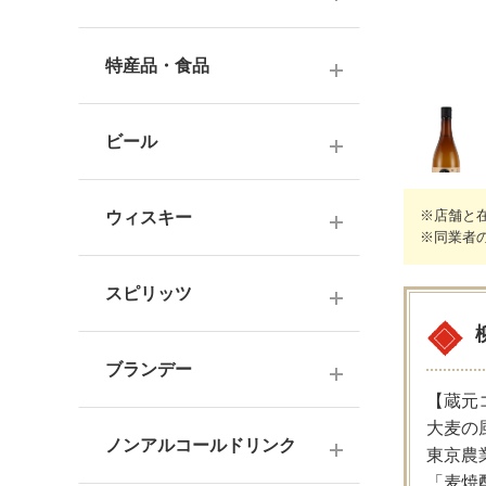
ナチュラルワイン
麦焼酎
純米酒
梅酒
ドイツワイン
特産品・食品
米焼酎
本醸造
フレーバー梅酒
海外産ワイン
その他焼酎
ジュース
普通酒
果実酒・その他
ビール
赤ワイン
泡盛
食品
お燗酒
シリーズで選ぶ
白ワイン
日本のクラフトビール
黒糖焼酎
おつまみ
※店舗と
ウィスキー
にごり酒・発泡・その他
※同業者
ロゼワイン
海外のクラフトビール
健康志向・免疫力アップ
広島の日本酒
スコッチウイスキー
シャンパーニュ
スピリッツ
調味料
中国・四国の日本酒
バーボンウイスキー
スパークリングワイン
お菓子
ジン
北海道・東北の日本酒
その他ウイスキー
ブランデー
オレンジワイン
ウオッカ
【蔵元
関東・信越の日本酒
国産洋酒
シェリー酒
大麦の
ラム
ノンアルコールドリンク
中部・北陸の日本酒
東京農
味わいで選ぶ
「麦焼