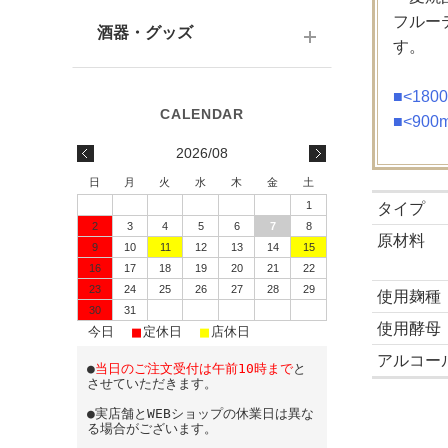
テキーラ
関西の日本酒
ワイン
予算で選ぶ
フルー
酒器・グッズ
九州の日本酒
す。
スパークリング
予算で選ぶ
酒器
■<18
水・ソフトドリンク
■<90
味わいで選ぶ
酒蔵前掛け
2026/08
蔵元で選ぶ
グラス
日
月
火
水
木
金
土
1
タイプ
日本酒-1800ml（一升瓶）
ワイングッズ
2
3
4
5
6
7
8
原材料
9
10
11
12
13
14
15
日本酒-720ml・500ml
蔵元エコバッグ
16
17
18
19
20
21
22
日本酒-300ml・360ml
23
24
25
26
27
28
29
使用麹種
30
31
使用酵母
■
■
■
日本酒-180ml
今日
定休日
店休日
アルコー
●
当日のご注文受付は午前10時まで
と
飲みきりサイズ
させていただきます。
●実店舗とWEBショップの休業日は異な
る場合がございます。