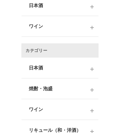
日本酒
～1,000円
ワイン
1,001～3,000円
～1000円以下
3,001～5,000円
カテゴリー
1,001～2,000円
5,001～10,000円
2,001～3,000円
日本酒
10,001円～
3,001～5,000円
1000円台
日本酒銘柄で選ぶ
焼酎・泡盛
5,001～10,000円
2000円台
純米大吟醸酒
10,001円～
蔵元で選ぶ
3000円台
大吟醸酒
ワイン
焼酎銘柄で選ぶ
4000円台
純米吟醸酒
日本のワイン
芋焼酎
リキュール（和・洋酒）
5000円台
吟醸酒