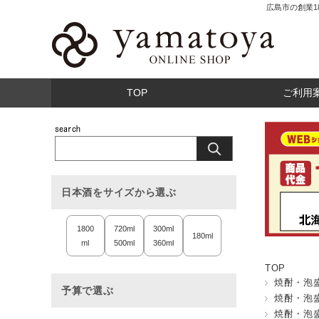
広島市の創業
TOP
ご利用
日本酒をサイズから選ぶ
1800
720ml
300ml
180ml
ml
500ml
360ml
TOP
焼酎・泡
予算で選ぶ
焼酎・泡
焼酎・泡