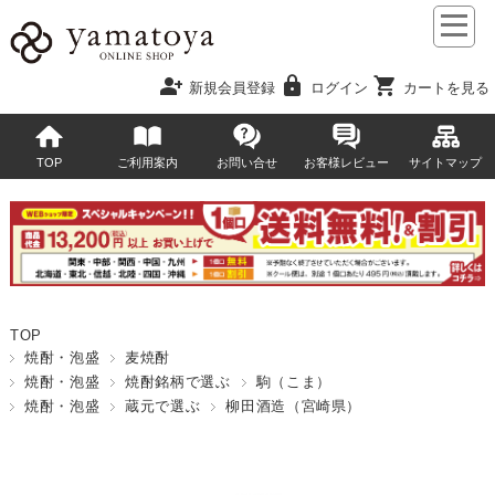
person_add
lock
shopping_cart
新規会員登録
ログイン
カートを見る
TOP
ご利用案内
お問い合せ
お客様レビュー
サイトマップ
TOP
焼酎・泡盛
麦焼酎
焼酎・泡盛
焼酎銘柄で選ぶ
駒（こま）
焼酎・泡盛
蔵元で選ぶ
柳田酒造（宮崎県）