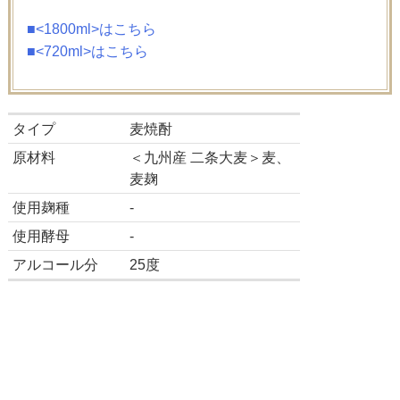
■<1800ml>はこちら
■<720ml>はこちら
タイプ
麦焼酎
原材料
＜九州産 二条大麦＞麦、
麦麹
使用麹種
-
使用酵母
-
アルコール分
25度