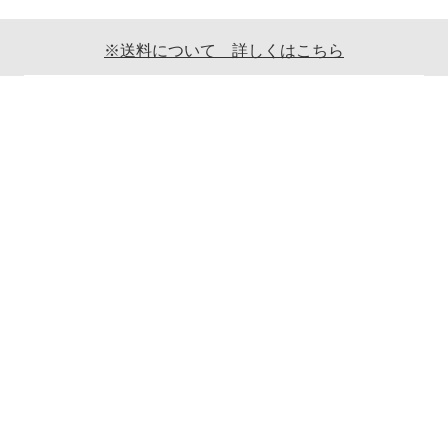
※送料について 詳しくはこちら
ご利用案内
ギフト包装について
返品について
メールマガジンについて
商品ご発送時の梱包について