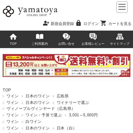
person_add
lock
shopping_cart
新規会員登録
ログイン
カートを見る
TOP
ご利用案内
お問い合せ
お客様レビュー
サイトマップ
TOP
ワイン
日本のワイン
広島県
ワイン
日本のワイン
ワイナリーで選ぶ
ヴィノーブルヴィンヤード（広島県）
ワイン
ワイン・予算で選ぶ
3,001～5,000円
ワイン
白ワイン
ワイン
日本のワイン
日本（白）