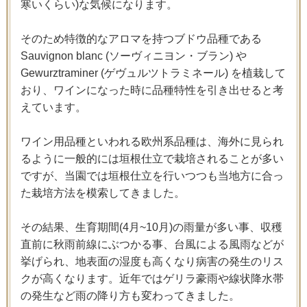
寒いくらい)な気候になります。
そのため特徴的なアロマを持つブドウ品種である
Sauvignon blanc (ソーヴィニヨン・ブラン) や
Gewurztraminer (ゲヴュルツトラミネール) を植栽して
おり、ワインになった時に品種特性を引き出せると考
えています。
ワイン用品種といわれる欧州系品種は、海外に見られ
るように一般的には垣根仕立で栽培されることが多い
ですが、当園では垣根仕立を行いつつも当地方に合っ
た栽培方法を模索してきました。
その結果、生育期間(4月~10月)の雨量が多い事、収穫
直前に秋雨前線にぶつかる事、台風による風雨などが
挙げられ、地表面の湿度も高くなり病害の発生のリス
クが高くなります。近年ではゲリラ豪雨や線状降水帯
の発生など雨の降り方も変わってきました。