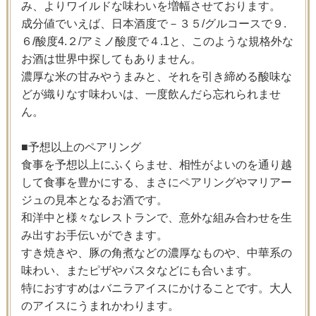
み、よりワイルドな味わいを増幅させております。
成分値でいえば、日本酒度で－３５/グルコースで９.
６/酸度4.２/アミノ酸度で４.1と、このような規格外な
お酒は世界中探してもありません。
濃厚な米の甘みやうまみと、それを引き締める酸味な
どが織りなす味わいは、一度飲んだら忘れられませ
ん。
■予想以上のペアリング
食事を予想以上にふくらませ、相性がよいのを通り越
して食事を豊かにする、まさにペアリングやマリアー
ジュの見本となるお酒です。
和洋中と様々なレストランで、意外な組み合わせを生
み出すお手伝いができます。
すき焼きや、豚の角煮などの濃厚なものや、中華系の
味わい、またピザやパスタなどにも合います。
特におすすめはバニラアイスにかけることです。大人
のアイスにうまれかわります。