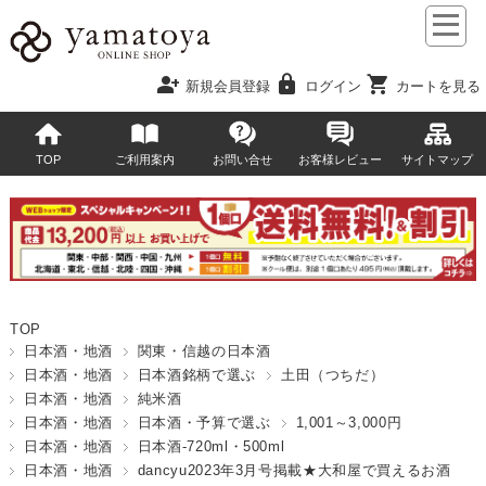
person_add
lock
shopping_cart
新規会員登録
ログイン
カートを見る
TOP
ご利用案内
お問い合せ
お客様レビュー
サイトマップ
TOP
日本酒・地酒
関東・信越の日本酒
日本酒・地酒
日本酒銘柄で選ぶ
土田（つちだ）
日本酒・地酒
純米酒
日本酒・地酒
日本酒・予算で選ぶ
1,001～3,000円
日本酒・地酒
日本酒-720ml・500ml
日本酒・地酒
dancyu2023年3月号掲載★大和屋で買えるお酒