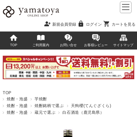
person_add
lock
shopping_cart
新規会員登録
ログイン
カートを見る
TOP
ご利用案内
お問い合せ
お客様レビュー
サイトマップ
TOP
焼酎・泡盛
芋焼酎
焼酎・泡盛
焼酎銘柄で選ぶ
天狗櫻(てんぐざくら)
焼酎・泡盛
蔵元で選ぶ
白石酒造（鹿児島県）