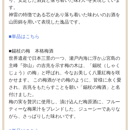
り、安定した酒質と落ち着いた味わいを実現していま
す。
神雷の特徴である芯があり落ち着いた味わいのお酒を
山田錦を用いて表現した逸品です。
■単品はこちら
■錫杖の梅 本格梅酒
世界遺産で日本三景の一つ、瀬戸内海に浮かぶ宮島の
主峰『弥山』の吉兆を示す梅の木は、「錫杖（しゃく
じょう）の梅」と呼ばれ、今なお美しく八重紅梅を咲
かせます。 この梅酒がその梅のように、皆様に永く愛
され、吉兆をもたらすことを願い「錫杖の梅酒」と名
付けました。
梅の実を贅沢に使用し、漬け込んだ梅原酒に、フルー
ティーな梅果汁をブレンドした、ジューシーでありな
がら、さっぱりした味わいです。