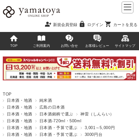
person_add
lock
shopping_cart
新規会員登録
ログイン
カートを見る
TOP
ご利用案内
お問い合せ
お客様レビュー
サイトマップ
TOP
日本酒・地酒
純米酒
日本酒・地酒
広島の日本酒
日本酒・地酒
日本酒銘柄で選ぶ
神雷（しんらい）
日本酒・地酒
日本酒-720ml・500ml
日本酒・地酒
日本酒・予算で選ぶ
3,001～5,000円
日本酒・地酒
日本酒・予算で選ぶ
3000円台