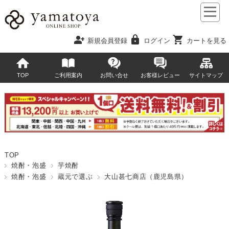
person_add
lock
shopping_cart
新規会員登録
ログイン
カートを見る
TOP
ご利用案内
お問い合せ
お客様レビュー
サイトマップ
TOP
焼酎・泡盛
芋焼酎
焼酎・泡盛
蔵元で選ぶ
大山甚七商店（鹿児島県）