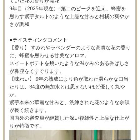
ていた花の香りが開花
9年目（2025年現在）: 第二のピークを迎え、蜂蜜を
思わす紫芋タルトのような上品な甘みと柑橘の爽やか
さが調和
■テイスティングコメント
【香り】 すみれやラベンダーのような高貴な花の香り
に、蜂蜜を思わせる甘美なアロマ。
スイートポテトを焼いたような温かみのある香ばしさ
が鼻腔をくすぐります。
【味わい】 9年の熟成により角が取れた滑らかな口当
たりは、34度の無加水とは思えないほど優しく丸や
か。
紫芋本来の華麗な甘みと、洗練された花のような余韻
が長く続きます。
国内外の審査員が絶賛した深い複雑性と上品な仕上が
りが特徴です。