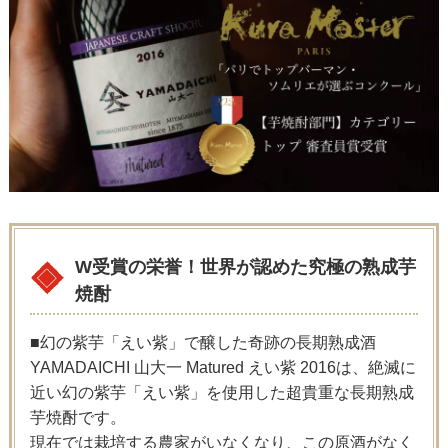
W受賞の栄誉！世界が認めた究極の熟成芋
焼酎
■幻の紫芋「えい紫」で醸した奇跡の長期熟成酒
YAMADAICHI 山大一 Matured えい紫 2016は、絶滅に
近い幻の紫芋「えい紫」を使用した超貴重な長期熟成
芋焼酎です。
現在では栽培する農家がいなくなり、この原酒がなく