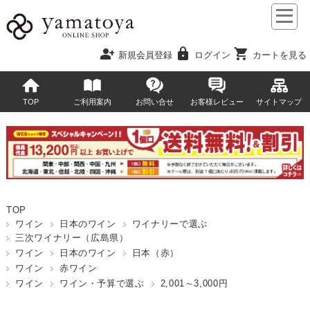
person_add
lock
shopping_cart
新規会員登録
ログイン
カートを見る
TOP
ご利用案内
お問い合せ
お客様レビュー
サイトマップ
TOP
ワイン
日本のワイン
ワイナリーで選ぶ
三次ワイナリー（広島県）
ワイン
日本のワイン
日本（赤）
ワイン
赤ワイン
ワイン
ワイン・予算で選ぶ
2,001～3,000円