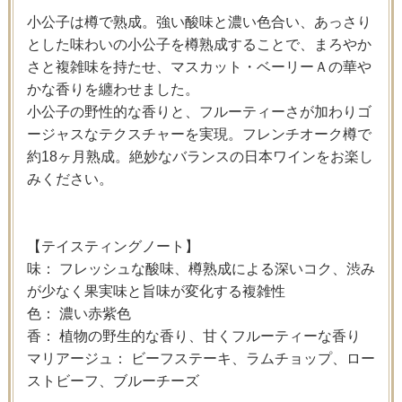
小公子は樽で熟成。強い酸味と濃い色合い、あっさり
とした味わいの小公子を樽熟成することで、まろやか
さと複雑味を持たせ、マスカット・ベーリーＡの華や
かな香りを纏わせました。
小公子の野性的な香りと、フルーティーさが加わりゴ
ージャスなテクスチャーを実現。フレンチオーク樽で
約18ヶ月熟成。絶妙なバランスの日本ワインをお楽し
みください。
【テイスティングノート】
味： フレッシュな酸味、樽熟成による深いコク、渋み
が少なく果実味と旨味が変化する複雑性
色： 濃い赤紫色
香： 植物の野生的な香り、甘くフルーティーな香り
マリアージュ： ビーフステーキ、ラムチョップ、ロー
ストビーフ、ブルーチーズ