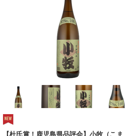
【杜氏賞！鹿児島県品評会】小牧（こま