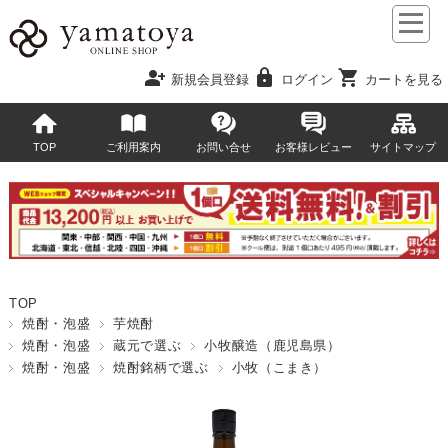
person_add
lock
shopping_cart
新規会員登録
ログイン
カートを見る
TOP
ご利用案内
お問い合せ
お客様レビュー
サイトマップ
TOP
焼酎・泡盛
芋焼酎
焼酎・泡盛
蔵元で選ぶ
小牧醸造（鹿児島県）
焼酎・泡盛
焼酎銘柄で選ぶ
小牧（こまき）