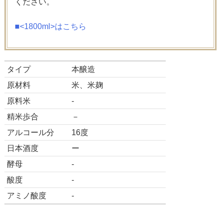
ください。
■<1800ml>はこちら
タイプ
本醸造
原材料
米、米麹
原料米
-
精米歩合
－
アルコール分
16度
日本酒度
ー
酵母
-
酸度
-
アミノ酸度
-