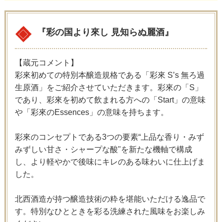
『彩の国より來し 見知らぬ麗酒』
【蔵元コメント】
彩來初めての特別本醸造規格である「彩來 S’s 無ろ過
生原酒」をご紹介させていただきます。彩來の「S」
であり、彩來を初めて飲まれる方への「Start」の意味
や「彩來のEssences」の意味を持ちます。
彩來のコンセプトである3つの要素“上品な香り・みず
みずしい甘さ・シャープな酸"を新たな機軸で構成
し、より軽やかで後味にキレのある味わいに仕上げま
した。
北西酒造が持つ醸造技術の粋を堪能いただける逸品で
す。特別なひとときを彩る洗練された風味をお楽しみ