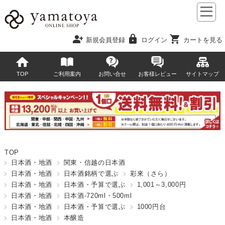
person_add
lock
shopping_cart
新規会員登録
ログイン
カートを見る
TOP
ご利用案内
お問い合せ
お客様レビュー
サイトマップ
TOP
日本酒・地酒
関東・信越の日本酒
日本酒・地酒
日本酒銘柄で選ぶ
彩來（さら）
日本酒・地酒
日本酒・予算で選ぶ
1,001～3,000円
日本酒・地酒
日本酒-720ml・500ml
日本酒・地酒
日本酒・予算で選ぶ
1000円台
日本酒・地酒
本醸造