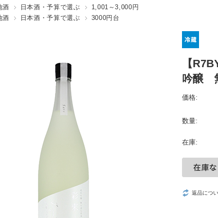
地酒
日本酒・予算で選ぶ
1,001～3,000円
地酒
日本酒・予算で選ぶ
3000円台
【R7
吟醸 無
価格:
数量:
在庫:
返品につ