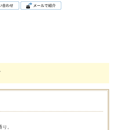
。
香り。