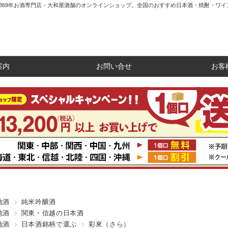
1869年お酒専門店・大和屋酒舗のオンラインショップ。全国のおすすめ日本酒・焼酎・ワイ
案内
お問い合せ
お客
地酒
純米吟醸酒
地酒
関東・信越の日本酒
地酒
日本酒銘柄で選ぶ
彩來（さら）