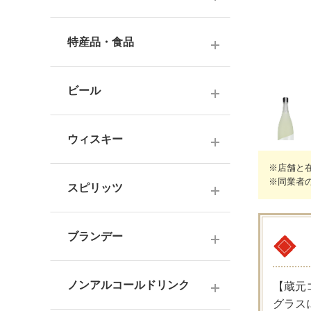
ナチュラルワイン
麦焼酎
純米酒
梅酒
ドイツワイン
特産品・食品
米焼酎
本醸造
フレーバー梅酒
海外産ワイン
その他焼酎
ジュース
普通酒
果実酒・その他
ビール
赤ワイン
泡盛
食品
お燗酒
シリーズで選ぶ
白ワイン
日本のクラフトビール
黒糖焼酎
おつまみ
ウィスキー
にごり酒・発泡・その他
ロゼワイン
海外のクラフトビール
健康志向・免疫力アップ
※店舗と
広島の日本酒
スコッチウイスキー
※同業者
シャンパーニュ
スピリッツ
調味料
中国・四国の日本酒
バーボンウイスキー
スパークリングワイン
お菓子
ジン
北海道・東北の日本酒
その他ウイスキー
ブランデー
オレンジワイン
ウオッカ
関東・信越の日本酒
国産洋酒
シェリー酒
ラム
ノンアルコールドリンク
中部・北陸の日本酒
【蔵元
味わいで選ぶ
グラス