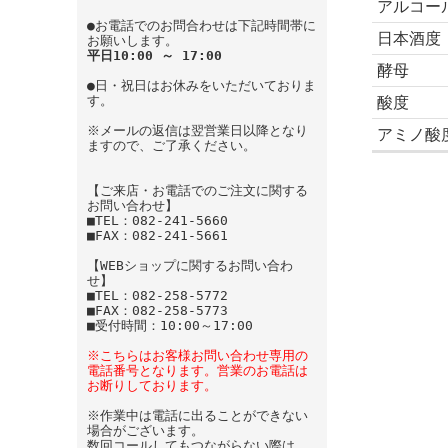
アルコー
●お電話でのお問合わせは下記時間帯に
日本酒度
お願いします。
平日10:00 ～ 17:00
酵母
●日・祝日はお休みをいただいておりま
す。
酸度
※メールの返信は翌営業日以降となり
アミノ酸
ますので、ご了承ください。
【ご来店・お電話でのご注文に関する
お問い合わせ】
■TEL：082-241-5660
■FAX：082-241-5661
【WEBショップに関するお問い合わ
せ】
■TEL：082-258-5772
■FAX：082-258-5773
■受付時間：10:00～17:00
※こちらはお客様お問い合わせ専用の
電話番号となります。営業のお電話は
お断りしております。
※作業中は電話に出ることができない
場合がございます。
数回コールしてもつながらない際は、