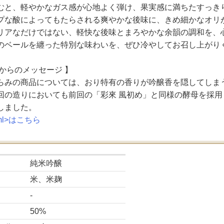
むと、軽やかなガス感が心地よく弾け、果実感に満ちたすっき
プな酸によってもたらされる爽やかな後味に、きめ細かなオリ
リアなだけではない、軽快な後味とまろやかな余韻の調和を、
のベールを纏った特別な味わいを、ぜひ冷やしてお召し上がり
元からのメッセージ 】
らみの商品については、おり特有の香りが吟醸香を隠してしま
回の造りにおいても前回の「彩來 風初め」と同様の酵母を採
しました。
0ml>はこちら
純米吟醸
米、米麹
-
50%