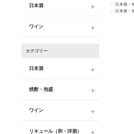
日本酒・
日本酒
日本酒・
～1,000円
ワイン
1,001～3,000円
～1000円以下
3,001～5,000円
カテゴリー
1,001～2,000円
5,001～10,000円
2,001～3,000円
日本酒
10,001円～
3,001～5,000円
1000円台
日本酒銘柄で選ぶ
焼酎・泡盛
5,001～10,000円
2000円台
純米大吟醸酒
10,001円～
蔵元で選ぶ
3000円台
大吟醸酒
ワイン
焼酎銘柄で選ぶ
4000円台
純米吟醸酒
日本のワイン
芋焼酎
リキュール（和・洋酒）
5000円台
吟醸酒