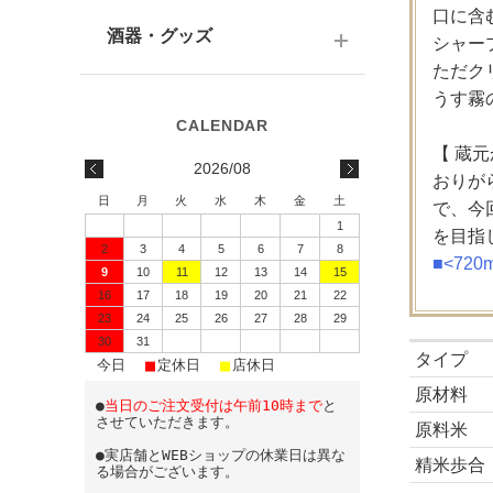
テキーラ
関西の日本酒
口に含
ワイン
予算で選ぶ
酒器・グッズ
シャー
九州の日本酒
スパークリング
ただク
予算で選ぶ
酒器
うす霧
水・ソフトドリンク
味わいで選ぶ
酒蔵前掛け
【 蔵
2026/08
おりが
蔵元で選ぶ
グラス
日
月
火
水
木
金
土
で、今
1
日本酒-1800ml（一升瓶）
ワイングッズ
を目指
2
3
4
5
6
7
8
■<72
9
10
11
12
13
14
15
日本酒-720ml・500ml
蔵元エコバッグ
16
17
18
19
20
21
22
日本酒-300ml・360ml
23
24
25
26
27
28
29
30
31
タイプ
■
■
■
日本酒-180ml
今日
定休日
店休日
原材料
●
当日のご注文受付は午前10時まで
と
飲みきりサイズ
させていただきます。
原料米
●実店舗とWEBショップの休業日は異な
精米歩合
る場合がございます。