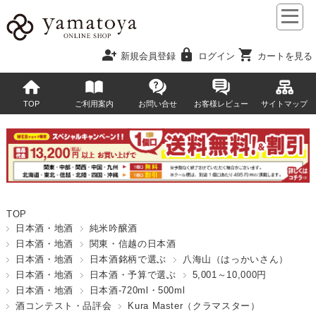
person_add
lock
shopping_cart
新規会員登録
ログイン
カートを見る
TOP
ご利用案内
お問い合せ
お客様レビュー
サイトマップ
TOP
日本酒・地酒
純米吟醸酒
日本酒・地酒
関東・信越の日本酒
日本酒・地酒
日本酒銘柄で選ぶ
八海山（はっかいさん）
日本酒・地酒
日本酒・予算で選ぶ
5,001～10,000円
日本酒・地酒
日本酒-720ml・500ml
酒コンテスト・品評会
Kura Master（クラマスター）