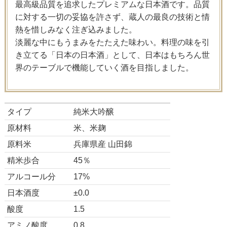
最高級品質を追求したプレミアムな日本酒です。品質
に対する一切の妥協を許さず、蔵人の最良の技術と情
熱を惜しみなく注ぎ込みました。
淡麗な中にもうまみをたたえた味わい。料理の味を引
き立てる「日本の日本酒」として、日本はもちろん世
界のテーブルで機能していく酒を目指しました。
タイプ
純米大吟醸
原材料
米、米麹
原料米
兵庫県産 山田錦
精米歩合
45％
アルコール分
17%
日本酒度
±0.0
酸度
1.5
アミノ酸度
0.8