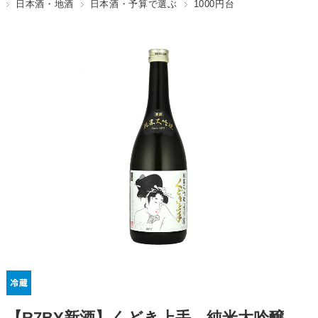
日本酒・地酒
日本酒・予算で選ぶ
1000円台
【R7BY新酒】くどき上手 純米大吟醸