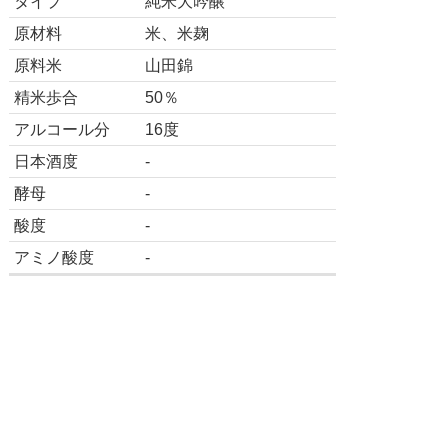
タイプ
純米大吟醸
原材料
米、米麹
原料米
山田錦
精米歩合
50％
アルコール分
16度
日本酒度
-
酵母
-
酸度
-
アミノ酸度
-