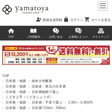
person_add
lock
shopping_cart
新規会員登録
ログイン
カートを見る
TOP
ご利用案内
お問い合せ
お客様レビュー
サイトマップ
TOP
日本酒・地酒
純米大吟醸酒
日本酒・地酒
北海道・東北の日本酒
日本酒・地酒
日本酒銘柄で選ぶ
くどき上手（くどきじょうず）
日本酒・地酒
日本酒・予算で選ぶ
1,001～3,000円
日本酒・地酒
日本酒-720ml・500ml