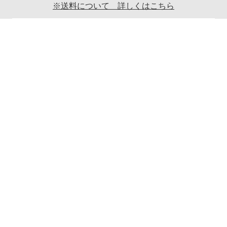
※送料について 詳しくはこちら
ご利用案内
ギフト包装について
返品について
メールマガジンについて
商品ご発送時の梱包について
特定商取引法に関する表示