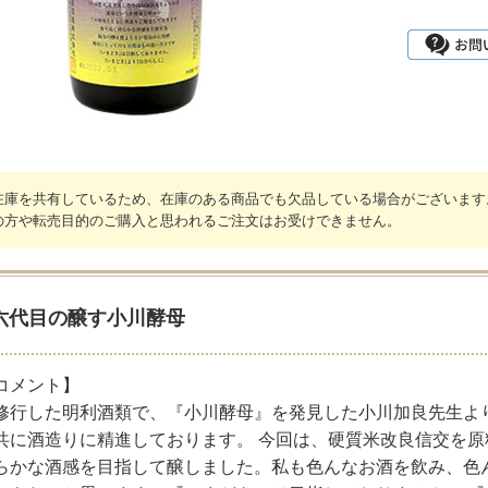
在庫を共有しているため、在庫のある商品でも欠品している場合がございます
の方や転売目的のご購入と思われるご注文はお受けできません。
六代目の醸す小川酵母
コメント】
修行した明利酒類で、『小川酵母』を発見した小川加良先生よ
共に酒造りに精進しております。 今回は、硬質米改良信交を原
らかな酒感を目指して醸しました。私も色んなお酒を飲み、色