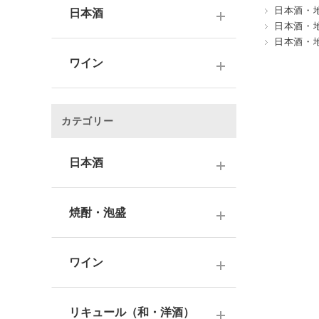
日本酒・
日本酒
日本酒・
日本酒・
～1,000円
ワイン
1,001～3,000円
～1000円以下
3,001～5,000円
カテゴリー
1,001～2,000円
5,001～10,000円
2,001～3,000円
日本酒
10,001円～
3,001～5,000円
1000円台
日本酒銘柄で選ぶ
焼酎・泡盛
5,001～10,000円
2000円台
純米大吟醸酒
10,001円～
蔵元で選ぶ
3000円台
大吟醸酒
ワイン
焼酎銘柄で選ぶ
4000円台
純米吟醸酒
日本のワイン
芋焼酎
リキュール（和・洋酒）
5000円台
吟醸酒