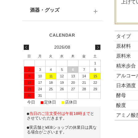
テキーラ
関西の日本酒
上げて
ワイン
予算で選ぶ
酒器・グッズ
九州の日本酒
スパークリング
予算で選ぶ
酒器
水・ソフトドリンク
タイプ
味わいで選ぶ
酒蔵前掛け
原材料
2026/08
蔵元で選ぶ
グラス
原料米
日
月
火
水
木
金
土
1
日本酒-1800ml（一升瓶）
ワイングッズ
精米歩合
2
3
4
5
6
7
8
アルコー
9
10
11
12
13
14
15
日本酒-720ml・500ml
蔵元エコバッグ
16
17
18
19
20
21
22
日本酒度
日本酒-300ml・360ml
23
24
25
26
27
28
29
酵母
30
31
■
■
■
日本酒-180ml
今日
定休日
店休日
酸度
●
当日のご注文受付は午前10時まで
と
飲みきりサイズ
アミノ酸
させていただきます。
●実店舗とWEBショップの休業日は異な
る場合がございます。