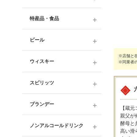
ナチュラルワイン
麦焼酎
純米酒
梅酒
ドイツワイン
特産品・食品
米焼酎
本醸造
フレーバー梅酒
海外産ワイン
その他焼酎
ジュース
普通酒
果実酒・その他
ビール
赤ワイン
泡盛
食品
お燗酒
シリーズで選ぶ
白ワイン
※店舗と
日本のクラフトビール
黒糖焼酎
おつまみ
ウィスキー
※同業者
にごり酒・発泡・その他
ロゼワイン
海外のクラフトビール
健康志向・免疫力アップ
広島の日本酒
スコッチウイスキー
シャンパーニュ
スピリッツ
調味料
中国・四国の日本酒
バーボンウイスキー
スパークリングワイン
お菓子
ジン
北海道・東北の日本酒
その他ウイスキー
ブランデー
オレンジワイン
【蔵元
ウオッカ
関東・信越の日本酒
親父が
国産洋酒
シェリー酒
酵母と
ラム
ノンアルコールドリンク
中部・北陸の日本酒
味わいで選ぶ
高い滑