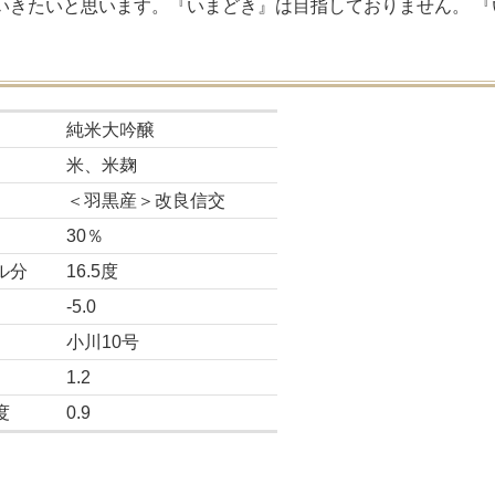
いきたいと思います。『いまどき』は目指しておりません。 
純米大吟醸
米、米麹
＜羽黒産＞改良信交
30％
ル分
16.5度
-5.0
小川10号
1.2
度
0.9