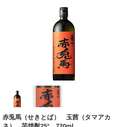
赤兎馬（せきとば） 玉茜（タマアカ
ネ） 芋焼酎25° 720ml