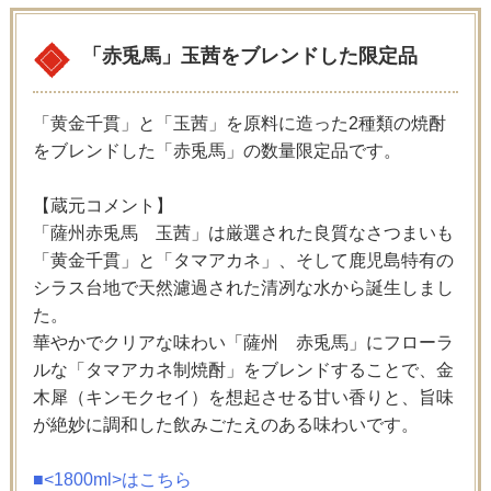
「赤兎馬」玉茜をブレンドした限定品
「黄金千貫」と「玉茜」を原料に造った2種類の焼酎
をブレンドした「赤兎馬」の数量限定品です。
【蔵元コメント】
「薩州赤兎馬 玉茜」は厳選された良質なさつまいも
「黄金千貫」と「タマアカネ」、そして鹿児島特有の
シラス台地で天然濾過された清冽な水から誕生しまし
た。
華やかでクリアな味わい「薩州 赤兎馬」にフローラ
ルな「タマアカネ制焼酎」をブレンドすることで、金
木犀（キンモクセイ）を想起させる甘い香りと、旨味
が絶妙に調和した飲みごたえのある味わいです。
■<1800ml>はこちら