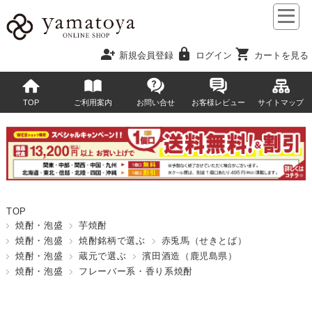
person_add
lock
shopping_cart
新規会員登録
ログイン
カートを見る
TOP
ご利用案内
お問い合せ
お客様レビュー
サイトマップ
TOP
焼酎・泡盛
芋焼酎
焼酎・泡盛
焼酎銘柄で選ぶ
赤兎馬（せきとば）
焼酎・泡盛
蔵元で選ぶ
濱田酒造（鹿児島県）
焼酎・泡盛
フレーバー系・香り系焼酎