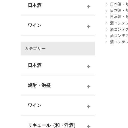
日本酒・
日本酒
日本酒・
日本酒・
～1,000円
酒コンテ
ワイン
酒コンテ
1,001～3,000円
酒コンテ
～1000円以下
酒コンテ
3,001～5,000円
カテゴリー
1,001～2,000円
5,001～10,000円
2,001～3,000円
日本酒
10,001円～
3,001～5,000円
1000円台
日本酒銘柄で選ぶ
焼酎・泡盛
5,001～10,000円
2000円台
純米大吟醸酒
10,001円～
蔵元で選ぶ
3000円台
大吟醸酒
ワイン
焼酎銘柄で選ぶ
4000円台
純米吟醸酒
日本のワイン
芋焼酎
リキュール（和・洋酒）
5000円台
吟醸酒