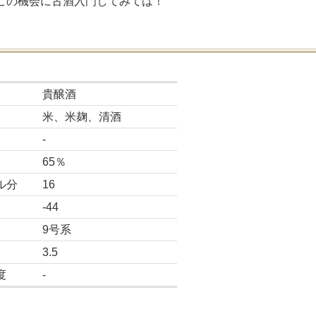
この機会に古酒入門してみては！
貴醸酒
米、米麹、清酒
-
65％
ル分
16
-44
9号系
3.5
度
-