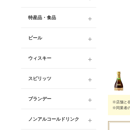
ナチュラルワイン
麦焼酎
純米酒
梅酒
ドイツワイン
特産品・食品
米焼酎
本醸造
フレーバー梅酒
海外産ワイン
その他焼酎
ジュース
普通酒
果実酒・その他
ビール
赤ワイン
泡盛
食品
お燗酒
シリーズで選ぶ
白ワイン
日本のクラフトビール
黒糖焼酎
おつまみ
ウィスキー
にごり酒・発泡・その他
ロゼワイン
海外のクラフトビール
健康志向・免疫力アップ
広島の日本酒
スコッチウイスキー
シャンパーニュ
スピリッツ
調味料
中国・四国の日本酒
バーボンウイスキー
スパークリングワイン
お菓子
ジン
北海道・東北の日本酒
その他ウイスキー
ブランデー
オレンジワイン
※店舗と
ウオッカ
関東・信越の日本酒
※同業者
国産洋酒
シェリー酒
ラム
ノンアルコールドリンク
中部・北陸の日本酒
味わいで選ぶ