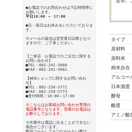
是非、
●お電話でのお問合わせは下記時間帯に
お願いします。
平日10:00 ～ 17:00
●日・祝日はお休みをいただいておりま
す。
※メールの返信は翌営業日以降となり
タイプ
ますので、ご了承ください。
原材料
【ご来店・お電話でのご注文に関する
原料米
お問い合わせ】
■TEL：082-241-5660
精米歩合
■FAX：082-241-5661
アルコー
【WEBショップに関するお問い合わ
せ】
日本酒度
■TEL：082-258-5772
■FAX：082-258-5773
酵母
■受付時間：10:00～17:00
※こちらはお客様お問い合わせ専用の
酸度
電話番号となります。営業のお電話は
お断りしております。
アミノ酸
※作業中は電話に出ることができない
場合がございます。
数回コールしてもつながらない際は、