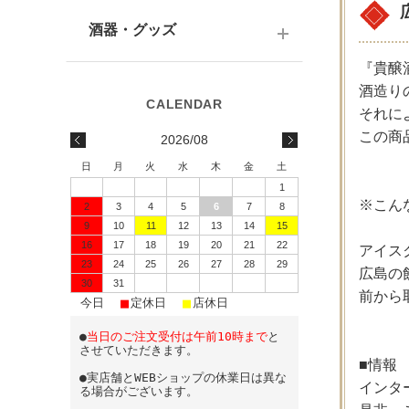
テキーラ
関西の日本酒
ワイン
予算で選ぶ
酒器・グッズ
九州の日本酒
スパークリング
『貴醸酒
予算で選ぶ
酒器
酒造り
水・ソフトドリンク
それに
味わいで選ぶ
酒蔵前掛け
この商
2026/08
蔵元で選ぶ
グラス
日
月
火
水
木
金
土
1
日本酒-1800ml（一升瓶）
ワイングッズ
※こん
2
3
4
5
6
7
8
9
10
11
12
13
14
15
日本酒-720ml・500ml
蔵元エコバッグ
16
17
18
19
20
21
22
アイス
日本酒-300ml・360ml
23
24
25
26
27
28
29
広島の
30
31
前から
■
■
■
日本酒-180ml
今日
定休日
店休日
●
当日のご注文受付は午前10時まで
と
飲みきりサイズ
させていただきます。
■情報
●実店舗とWEBショップの休業日は異な
インター
る場合がございます。