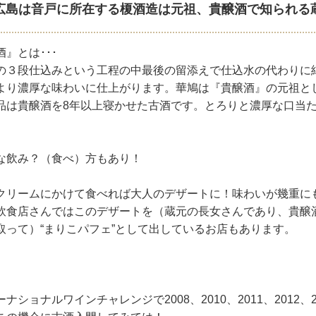
広島は音戸に所在する榎酒造は元祖、貴醸酒で知られる
』とは･･･
の３段仕込みという工程の中最後の留添えで仕込水の代わりに
より濃厚な味わいに仕上がります。華鳩は『貴醸酒』の元祖と
品は貴醸酒を8年以上寝かせた古酒です。とろりと濃厚な口当
な飲み？（食べ）方もあり！
クリームにかけて食べれば大人のデザートに！味わいが幾重に
飲食店さんではこのデザートを（蔵元の長女さんであり、貴醸
取って）“まりこパフェ”として出しているお店もあります。
ナショナルワインチャレンジで2008、2010、2011、2012、2