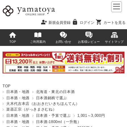
person_add
lock
shopping_cart
新規会員登録
ログイン
カートを見る
TOP
ご利用案内
お問い合せ
お客様レビュー
サイトマップ
TOP
日本酒・地酒
北海道・東北の日本酒
日本酒・地酒
日本酒銘柄で選ぶ
大木代吉本店（おおきだいきちほんてん）
楽器正宗（がっきまさむね）
日本酒・地酒
日本酒・予算で選ぶ
1,001～3,000円
日本酒・地酒
日本酒-1800ml（一升瓶）