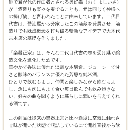
師で君が代の作曲者とされる奥好義（おく よしいさ）
が「酒造りも楽器を奏でることも、元は同じく神様へ
の捧げ物」と言われたことに由来しています。二代目
代吉は、醤油屋から分家したこの酒蔵を発展させ、酒
造りでも既成概念を打ち破る斬新なアイデアで大木代
吉本店の基礎を作りました。
『楽器正宗』は、そんな二代目代吉の志を受け継ぐ醸
造文化を進化した酒です。
華やかで香味に優れた淡麗な本醸造。ジューシーで甘
さと酸味のバランスに優れた芳醇な純米酒。
ひとりで飲むもよし、仲間と楽しみながら飲むもよ
し、魚にも肉にもよく合い毎日飲んでも飲み飽きな
い、好みの曲を聞くように暮らしに潤いを与えてくれ
る酒です。
この商品は従来の楽器正宗と比べ適度に空気に触れさ
せ味が開いた状態で瓶詰しているにで開栓直後から飲