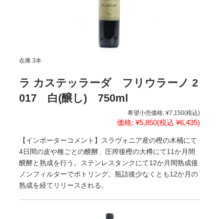
在庫 3本
ラ カステッラーダ フリウラーノ 2
017 白(醸し) 750ml
希望小売価格:
¥7,150
(税込)
価格:
¥5,850
(税込 ¥6,435)
【インポーターコメント】スラヴォニア産の樫の木桶にて
4日間の皮や種ごとの醗酵、圧搾後樫の大樽にて11か月間
醗酵と熟成を行う。ステンレスタンクにて12か月間熟成後
ノンフィルターでボトリング。瓶詰後少なくとも12か月の
熟成を経てリリースされる。