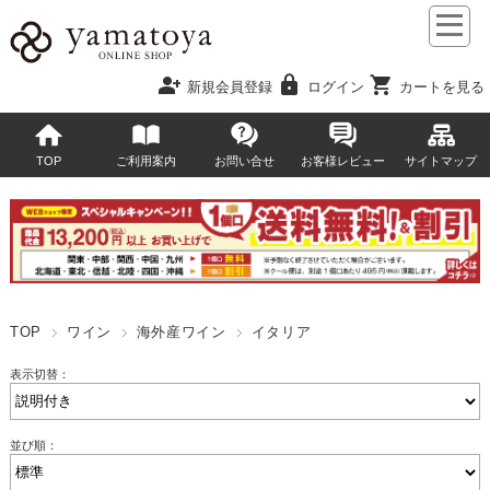
person_add
lock
shopping_cart
新規会員登録
ログイン
カートを見る
TOP
ご利用案内
お問い合せ
お客様レビュー
サイトマップ
TOP
ワイン
海外産ワイン
イタリア
表示切替：
並び順：