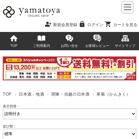
person_add
lock
shopping_cart
新規会員登録
ログイン
カートを見る
TOP
ご利用案内
お問い合せ
お客様レビュー
サイトマップ
TOP
日本酒・地酒
関東・信越の日本酒
寒菊（かんきく）
表示切替：
並び順：