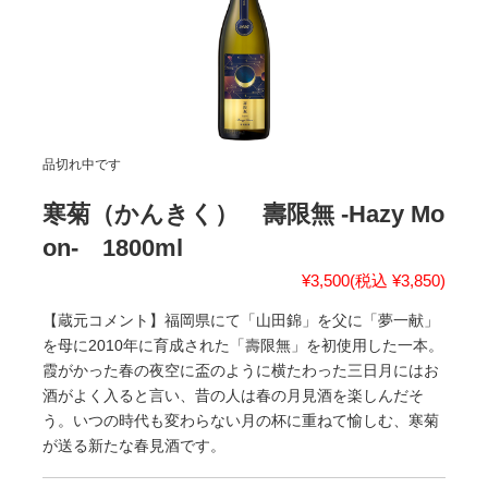
品切れ中です
寒菊（かんきく） 壽限無 -Hazy Mo
on- 1800ml
¥3,500
(税込 ¥3,850)
【蔵元コメント】福岡県にて「山田錦」を父に「夢一献」
を母に2010年に育成された「壽限無」を初使用した一本。
霞がかった春の夜空に盃のように横たわった三日月にはお
酒がよく入ると言い、昔の人は春の月見酒を楽しんだそ
う。いつの時代も変わらない月の杯に重ねて愉しむ、寒菊
が送る新たな春見酒です。