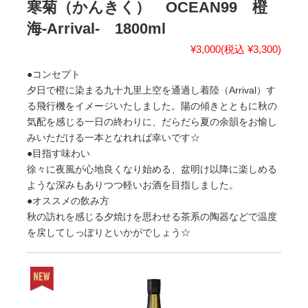
寒菊（かんきく） OCEAN99 橙
海-Arrival- 1800ml
¥3,000
(税込 ¥3,300)
●コンセプト
夕日で橙に染まる九十九里上空を通過し着陸（Arrival）す
る飛行機をイメージいたしました。陽の傾きとともに秋の
気配を感じる一日の終わりに、だらだら夏の余韻をお愉し
みいただける一本となれれば幸いです☆
●目指す味わい
徐々に夜風が心地良くなり始める、盆明け以降に楽しめる
ような深みもありつつ軽いお酒を目指しました。
●オススメの飲み方
秋の訪れを感じる夕焼けを思わせる茶系の陶器などで温度
を戻してしっぽりといかがでしょう☆