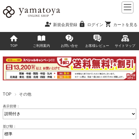
person_add
lock
shopping_cart
新規会員登録
ログイン
カートを見る
TOP
ご利用案内
お問い合せ
お客様レビュー
サイトマップ
TOP
その他
表示切替：
並び順：