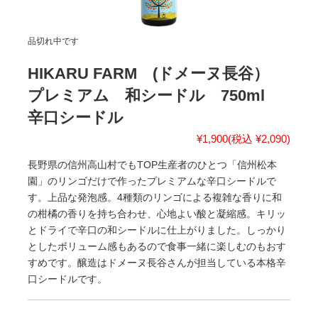
品切れ中です
HIKARU FARM (ドメーヌ長谷）
プレミアム 和シードル 750ml
辛口シードル
¥1,900
(税込 ¥2,090)
長野県の信州高山村でもTOP生産者のひとつ「信州松本
園」のリンゴだけで作ったプレミアムな辛口シードルで
す。上品な発泡感。4種類のリンゴによる複雑な香りに和
の柑橘の香りを持ち合わせ、心地よい酸と凝縮感。キリッ
とドライで辛口の和シードルに仕上がりました。しっかり
としたボリューム感もあるので食事一緒に楽しむのもおす
すめです。醸造はドメーヌ長谷さんが担当している本格辛
口シードルです。