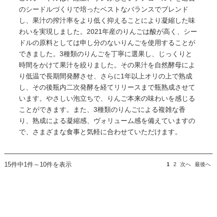
のシードルづくりで培ったベストなバランスでブレンド
し、果汁の搾汁率をより低く抑えることにより凝縮した味
わいを実現しました。2021年産のりんごは酸が高く、シー
ドルの原料としては申し分のないりんごを使用することが
できました。3種類のりんごを丁寧に選果し、じっくりと
時間をかけて果汁を絞りました。その果汁を自然酵母によ
り低温で長期間発酵させ、さらに1年以上オリの上で熟成
し、その後瓶内二次発酵を経てリリースまで瓶熟成させて
います。やさしい泡立ちで、りんご本来の味わいを感じる
ことができます。また、3種類のりんごによる複雑な香
り、熟成による凝縮感、ヴォリューム感を備えていますの
で、さまざまな食事と気軽に合わせていただけます。
15件中1件～10件を表示
1
2
次へ
最後へ