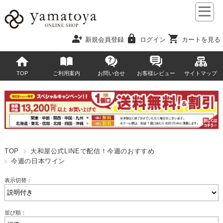
person_add
lock
shopping_cart
新規会員登録
ログイン
カートを見る
TOP
ご利用案内
お問い合せ
お客様レビュー
サイトマップ
TOP
大和屋公式LINEで配信！今週のおすすめ
今週の日本ワイン
表示切替：
並び順：