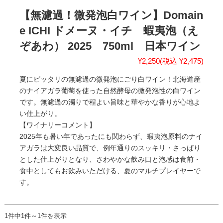
【無濾過！微発泡白ワイン】Domain
e ICHI ドメーヌ・イチ 蝦夷泡（え
ぞあわ） 2025 750ml 日本ワイン
¥2,250
(税込 ¥2,475)
夏にピッタリの無濾過の微発泡にごり白ワイン！北海道産
のナイアガラ葡萄を使った自然酵母の微発泡性の白ワイン
です。無濾過の濁りで程よい旨味と華やかな香りが心地よ
い仕上がり。
【ワイナリーコメント】
2025年も暑い年であったにも関わらず、蝦夷泡原料のナイ
アガラは大変良い品質で、例年通りのスッキリ・さっぱり
とした仕上がりとなり、さわやかな飲み口と泡感は食前・
食中としてもお飲みいただける、夏のマルチプレイヤーで
す。
1件中1件～1件を表示