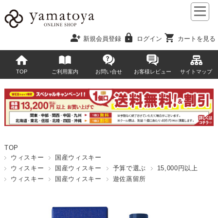
person_add
lock
shopping_cart
新規会員登録
ログイン
カートを見る
TOP
ご利用案内
お問い合せ
お客様レビュー
サイトマップ
TOP
ウィスキー
国産ウィスキー
ウィスキー
国産ウィスキー
予算で選ぶ
15,000円以上
ウィスキー
国産ウィスキー
遊佐蒸留所