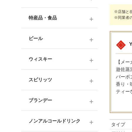
ナチュラルワイン
麦焼酎
※店舗と
純米酒
梅酒
ドイツワイン
特産品・食品
※同業者
米焼酎
本醸造
フレーバー梅酒
海外産ワイン
その他焼酎
ジュース
普通酒
果実酒・その他
ビール
赤ワイン
泡盛
食品
お燗酒
シリーズで選ぶ
白ワイン
日本のクラフトビール
黒糖焼酎
おつまみ
ウィスキー
にごり酒・発泡・その他
【メー
ロゼワイン
海外のクラフトビール
遊佐蒸
健康志向・免疫力アップ
広島の日本酒
スコッチウイスキー
バーボ
シャンパーニュ
スピリッツ
調味料
香り・
中国・四国の日本酒
バーボンウイスキー
スパークリングワイン
ティー
お菓子
ジン
北海道・東北の日本酒
その他ウイスキー
ブランデー
オレンジワイン
ウオッカ
関東・信越の日本酒
国産洋酒
シェリー酒
ラム
ノンアルコールドリンク
中部・北陸の日本酒
タイプ
味わいで選ぶ