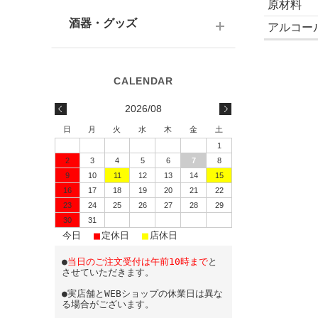
テキーラ
関西の日本酒
原材料
ワイン
予算で選ぶ
酒器・グッズ
アルコー
九州の日本酒
スパークリング
予算で選ぶ
酒器
水・ソフトドリンク
味わいで選ぶ
酒蔵前掛け
2026/08
蔵元で選ぶ
グラス
日
月
火
水
木
金
土
1
日本酒-1800ml（一升瓶）
ワイングッズ
2
3
4
5
6
7
8
9
10
11
12
13
14
15
日本酒-720ml・500ml
蔵元エコバッグ
16
17
18
19
20
21
22
日本酒-300ml・360ml
23
24
25
26
27
28
29
30
31
■
■
■
日本酒-180ml
今日
定休日
店休日
●
当日のご注文受付は午前10時まで
と
飲みきりサイズ
させていただきます。
●実店舗とWEBショップの休業日は異な
る場合がございます。