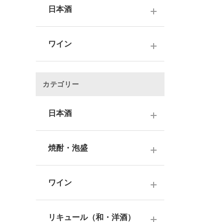
日本酒
～1,000円
ワイン
1,001～3,000円
～1000円以下
3,001～5,000円
カテゴリー
1,001～2,000円
5,001～10,000円
2,001～3,000円
日本酒
10,001円～
3,001～5,000円
1000円台
日本酒銘柄で選ぶ
焼酎・泡盛
5,001～10,000円
2000円台
純米大吟醸酒
10,001円～
蔵元で選ぶ
3000円台
大吟醸酒
ワイン
焼酎銘柄で選ぶ
4000円台
純米吟醸酒
日本のワイン
芋焼酎
リキュール（和・洋酒）
5000円台
吟醸酒