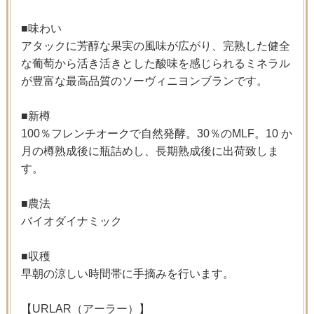
■味わい
アタックに芳醇な果実の風味が広がり、完熟した健全
な葡萄から活き活きとした酸味を感じられるミネラル
が豊富な最高品質のソーヴィニヨンブランです。
■新樽
100％フレンチオークで自然発酵。30％のMLF。10 か
月の樽熟成後に瓶詰めし、長期熟成後に出荷致しま
す。
■農法
バイオダイナミック
■収穫
早朝の涼しい時間帯に手摘みを行います。
【URLAR（アーラー）】