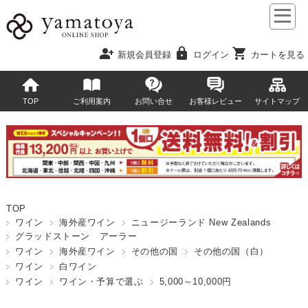
person_add
lock
shopping_cart
新規会員登録
ログイン
カートを見る
TOP
ご利用案内
お問い合せ
お客様レビュー
サイトマップ
TOP
ワイン
海外産ワイン
ニュージーランド New Zealands
グラッドストーン アーラー
ワイン
海外産ワイン
その他の国
その他の国（白）
ワイン
白ワイン
ワイン
ワイン・予算で選ぶ
5,000～10,000円