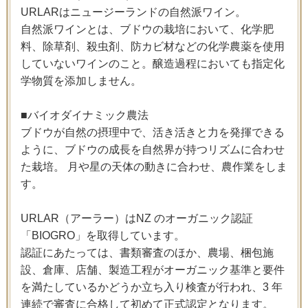
URLARはニュージーランドの自然派ワイン。
自然派ワインとは、ブドウの栽培において、化学肥
料、除草剤、殺虫剤、防カビ材などの化学農薬を使用
していないワインのこと。醸造過程においても指定化
学物質を添加しません。
■バイオダイナミック農法
ブドウが自然の摂理中で、活き活きと力を発揮できる
ように、ブドウの成長を自然界が持つリズムに合わせ
た栽培。 月や星の天体の動きに合わせ、農作業をしま
す。
URLAR（アーラー）はNZ のオーガニック認証
「BIOGRO」を取得しています。
認証にあたっては、書類審査のほか、農場、梱包施
設、倉庫、店舗、製造工程がオーガニック基準と要件
を満たしているかどうか立ち入り検査が行われ、3 年
連続で審査に合格して初めて正式認定となります。