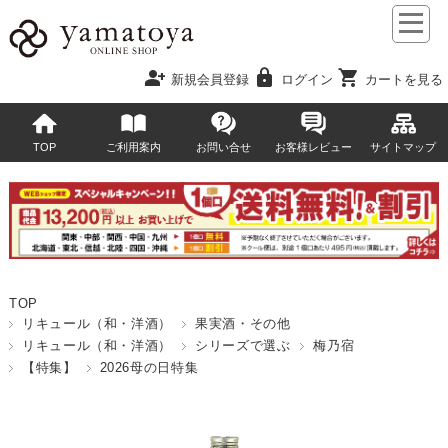
person_add
lock
shopping_cart
新規会員登録
ログイン
カートを見る
TOP
ご利用案内
お問い合せ
お客様レビュー
サイトマップ
TOP
リキュール（和・洋酒）
果実酒・その他
リキュール（和・洋酒）
シリーズで選ぶ
梅乃宿
【特集】
2026母の日特集