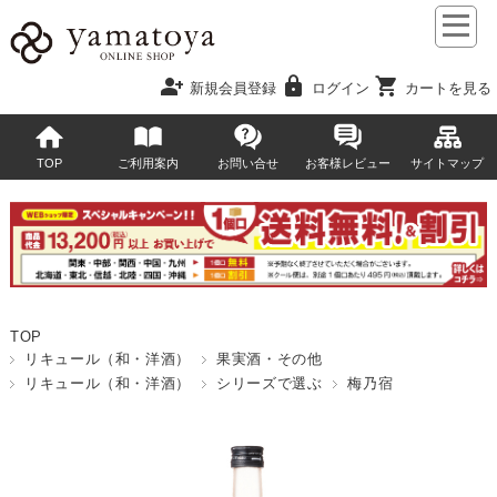
person_add
lock
shopping_cart
新規会員登録
ログイン
カートを見る
TOP
ご利用案内
お問い合せ
お客様レビュー
サイトマップ
TOP
リキュール（和・洋酒）
果実酒・その他
リキュール（和・洋酒）
シリーズで選ぶ
梅乃宿