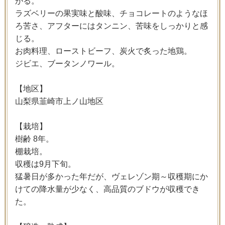
がる。
ラズベリーの果実味と酸味、チョコレートのようなほ
ろ苦さ、アフターにはタンニン、苦味をしっかりと感
じる。
お肉料理、ローストビーフ、炭火で炙った地鶏。
ジビエ、ブータンノワール。
【地区】
山梨県韮崎市上ノ山地区
【栽培】
樹齢 8年。
棚栽培。
収穫は9月下旬。
猛暑日が多かった年だが、ヴェレゾン期～収穫期にか
けての降水量が少なく、高品質のブドウが収穫でき
た。