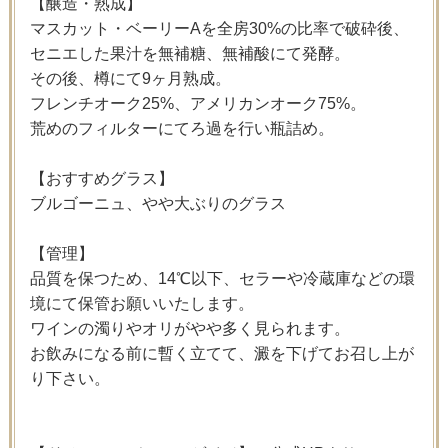
【醸造・熟成】
マスカット・ベーリーAを全房30%の比率で破砕後、
セニエした果汁を無補糖、無補酸にて発酵。
その後、樽にて9ヶ月熟成。
フレンチオーク25%、アメリカンオーク75%。
荒めのフィルターにてろ過を行い瓶詰め。
【おすすめグラス】
ブルゴーニュ、やや大ぶりのグラス
【管理】
品質を保つため、14℃以下、セラーや冷蔵庫などの環
境にて保管お願いいたします。
ワインの濁りやオリがやや多く見られます。
お飲みになる前に暫く立てて、澱を下げてお召し上が
り下さい。