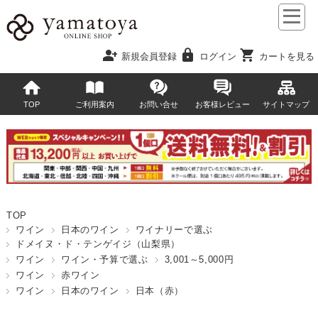
person_add
lock
shopping_cart
新規会員登録
ログイン
カートを見る
TOP
ご利用案内
お問い合せ
お客様レビュー
サイトマップ
TOP
ワイン
日本のワイン
ワイナリーで選ぶ
ドメイヌ・ド・テンゲイジ（山梨県）
ワイン
ワイン・予算で選ぶ
3,001～5,000円
ワイン
赤ワイン
ワイン
日本のワイン
日本（赤）