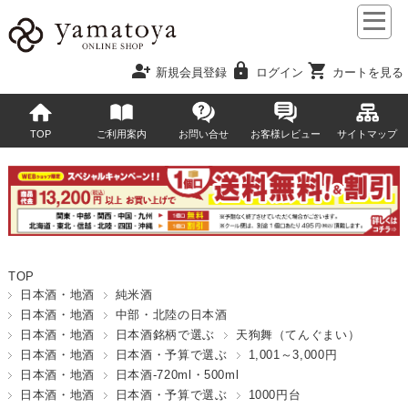
person_add
lock
shopping_cart
新規会員登録
ログイン
カートを見る
TOP
ご利用案内
お問い合せ
お客様レビュー
サイトマップ
TOP
日本酒・地酒
純米酒
日本酒・地酒
中部・北陸の日本酒
日本酒・地酒
日本酒銘柄で選ぶ
天狗舞（てんぐまい）
日本酒・地酒
日本酒・予算で選ぶ
1,001～3,000円
日本酒・地酒
日本酒-720ml・500ml
日本酒・地酒
日本酒・予算で選ぶ
1000円台