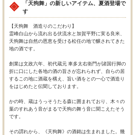
「天狗舞」の新しいアイテム、夏酒登場で
す
【天狗舞 酒造りのこだわり】
霊峰白山から流れ出る伏流水と加賀平野に実る良米、
天狗舞は自然の恩恵を受ける松任の地で醸されてきた
地の酒です。
創業は文政六年、初代蔵元 車多太右衛門が諸国行脚の
折に口にした各地の酒の旨さが忘れられず、自らの居
するこの地に酒蔵を構え、旨い酒をとの一心で酒造り
をはじめたと伝聞しております。
かの時、蔵はうっそうたる森に囲まれており、木々の
葉のすれあう音がまるで天狗の舞う音に聞こえたそう
です。
その謂れから、《天狗舞》の酒銘は生まれました。幾