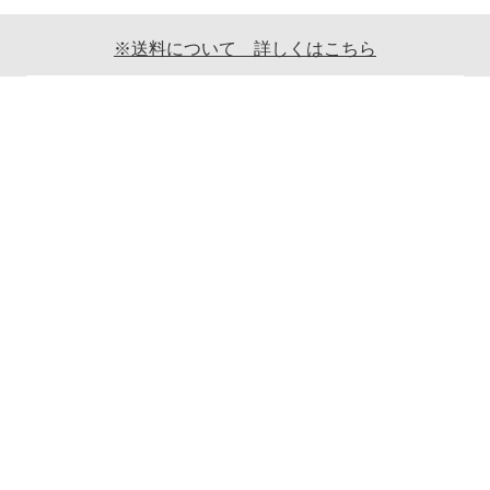
※送料について 詳しくはこちら
ご利用案内
ギフト包装について
返品について
メールマガジンについて
商品ご発送時の梱包について