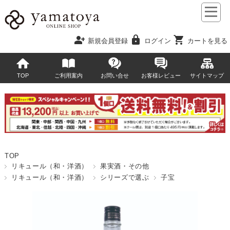
person_add
lock
shopping_cart
新規会員登録
ログイン
カートを見る
TOP
ご利用案内
お問い合せ
お客様レビュー
サイトマップ
TOP
リキュール（和・洋酒）
果実酒・その他
リキュール（和・洋酒）
シリーズで選ぶ
子宝